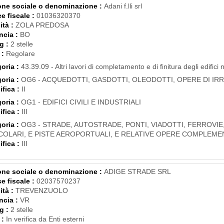
ne sociale o denominazione :
Adani f.lli srl
e fiscale :
01036320370
ità :
ZOLA PREDOSA
ncia :
BO
g :
2 stelle
 :
Regolare
oria :
43.39.09 - Altri lavori di completamento e di finitura degli edifici 
oria :
OG6 - ACQUEDOTTI, GASDOTTI, OLEODOTTI, OPERE DI IR
ifica :
II
oria :
OG1 - EDIFICI CIVILI E INDUSTRIALI
ifica :
III
oria :
OG3 - STRADE, AUTOSTRADE, PONTI, VIADOTTI, FERROVIE
COLARI, E PISTE AEROPORTUALI, E RELATIVE OPERE COMPLEME
ifica :
III
ne sociale o denominazione :
ADIGE STRADE SRL
e fiscale :
02037570237
ità :
TREVENZUOLO
ncia :
VR
g :
2 stelle
 :
In verifica da Enti esterni