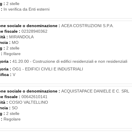
g :
2 stelle
 :
In verifica da Enti esterni
ne sociale o denominazione :
ACEA COSTRUZIONI S.P.A.
e fiscale :
02328940362
ità :
MIRANDOLA
ncia :
MO
g :
2 stelle
 :
Regolare
oria :
41.20.00 - Costruzione di edifici residenziali e non residenziali
oria :
OG1 - EDIFICI CIVILI E INDUSTRIALI
ifica :
V
ne sociale o denominazione :
ACQUISTAPACE DANIELE E C. SRL
e fiscale :
00642610141
ità :
COSIO VALTELLINO
ncia :
SO
g :
2 stelle
 :
Regolare