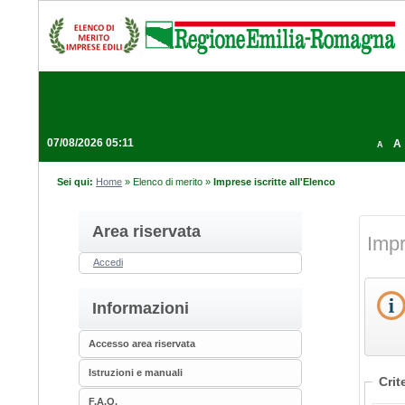
07/08/2026 05:11
A
A
Sei qui:
Home
»
Elenco di merito
»
Imprese iscritte all'Elenco
Area riservata
Impr
Accedi
Informazioni
Accesso area riservata
Istruzioni e manuali
Crit
F.A.Q.