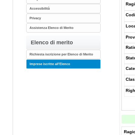
Ragi
Accessibilità
Codi
Privacy
Loca
Assistenza Elenco di Merito
Prov
Elenco di merito
Rati
Richiesta iscrizione per Elenco di Merito
Stat
Imprese iscritte all'Elenco
Cate
Clas
Righ
Ragio