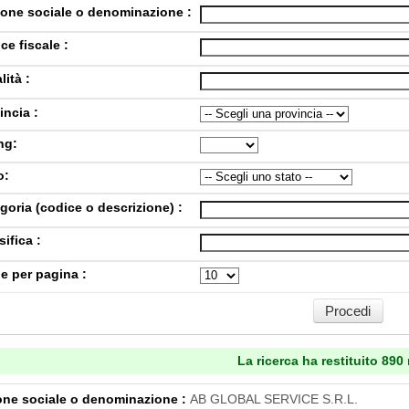
one sociale o denominazione :
ce fiscale :
lità :
incia :
ng:
o:
goria (codice o descrizione) :
sifica :
e per pagina :
La ricerca ha restituito 890 r
ne sociale o denominazione :
AB GLOBAL SERVICE S.R.L.