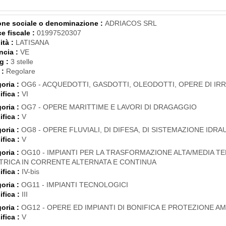
ne sociale o denominazione :
ADRIACOS SRL
e fiscale :
01997520307
ità :
LATISANA
ncia :
VE
g :
3 stelle
 :
Regolare
oria :
OG6 - ACQUEDOTTI, GASDOTTI, OLEODOTTI, OPERE DI IR
ifica :
VI
oria :
OG7 - OPERE MARITTIME E LAVORI DI DRAGAGGIO
ifica :
V
oria :
OG8 - OPERE FLUVIALI, DI DIFESA, DI SISTEMAZIONE IDRAU
ifica :
V
oria :
OG10 - IMPIANTI PER LA TRASFORMAZIONE ALTA/MEDIA TE
TRICA IN CORRENTE ALTERNATA E CONTINUA
ifica :
IV-bis
oria :
OG11 - IMPIANTI TECNOLOGICI
ifica :
III
oria :
OG12 - OPERE ED IMPIANTI DI BONIFICA E PROTEZIONE A
ifica :
V