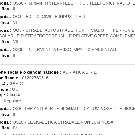
oria :
OS30 - IMPIANTI INTERNI ELETTRICI, TELEFONICI, RADIOTE
ifica :
II
oria :
OG1 - EDIFICI CIVILI E INDUSTRIALI
ifica :
VI
oria :
OG3 - STRADE, AUTOSTRADE, PONTI, VIADOTTI, FERROVIE
COLARI, E PISTE AEROPORTUALI, E RELATIVE OPERE COMPLEME
ifica :
VII
oria :
OS35 - INTERVENTI A BASSO IMPATTO AMBIENTALE
ifica :
III
ne sociale o denominazione :
ADRIATICA S.R.L.
e fiscale :
01202780316
ità :
GRADO
ncia :
GO
g :
2 stelle
 :
Regolare
oria :
OS9 - IMPIANTI PER LA SEGNALETICA LUMINOSA E LA SIC
ifica :
III
oria :
OS10 - SEGNALETICA STRADALE NON LUMINOSA
ifica :
IV