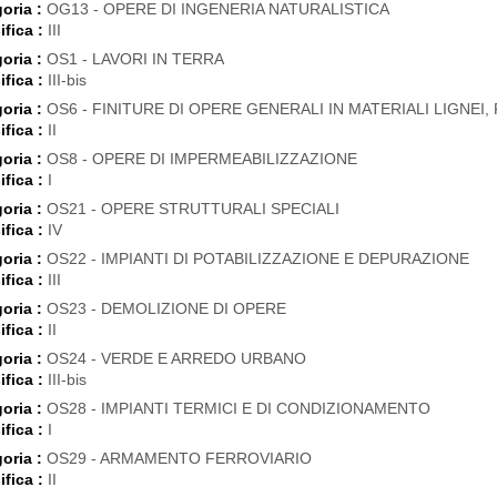
oria :
OG13 - OPERE DI INGENERIA NATURALISTICA
ifica :
III
oria :
OS1 - LAVORI IN TERRA
ifica :
III-bis
oria :
OS6 - FINITURE DI OPERE GENERALI IN MATERIALI LIGNEI, 
ifica :
II
oria :
OS8 - OPERE DI IMPERMEABILIZZAZIONE
ifica :
I
oria :
OS21 - OPERE STRUTTURALI SPECIALI
ifica :
IV
oria :
OS22 - IMPIANTI DI POTABILIZZAZIONE E DEPURAZIONE
ifica :
III
oria :
OS23 - DEMOLIZIONE DI OPERE
ifica :
II
oria :
OS24 - VERDE E ARREDO URBANO
ifica :
III-bis
oria :
OS28 - IMPIANTI TERMICI E DI CONDIZIONAMENTO
ifica :
I
oria :
OS29 - ARMAMENTO FERROVIARIO
ifica :
II