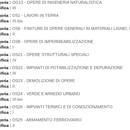
oria :
OG13 - OPERE DI INGENERIA NATURALISTICA
ifica :
III
oria :
OS1 - LAVORI IN TERRA
ifica :
III-bis
oria :
OS6 - FINITURE DI OPERE GENERALI IN MATERIALI LIGNEI, 
ifica :
II
oria :
OS8 - OPERE DI IMPERMEABILIZZAZIONE
ifica :
I
oria :
OS21 - OPERE STRUTTURALI SPECIALI
ifica :
IV
oria :
OS22 - IMPIANTI DI POTABILIZZAZIONE E DEPURAZIONE
ifica :
III
oria :
OS23 - DEMOLIZIONE DI OPERE
ifica :
II
oria :
OS24 - VERDE E ARREDO URBANO
ifica :
III-bis
oria :
OS28 - IMPIANTI TERMICI E DI CONDIZIONAMENTO
ifica :
I
oria :
OS29 - ARMAMENTO FERROVIARIO
ifica :
II