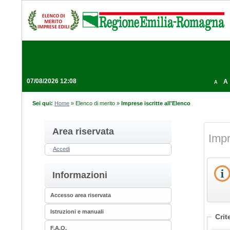
07/08/2026 12:08
A
A
Sei qui:
Home
»
Elenco di merito
»
Imprese iscritte all'Elenco
Area riservata
Impr
Accedi
Informazioni
Accesso area riservata
Istruzioni e manuali
Crit
F.A.Q.