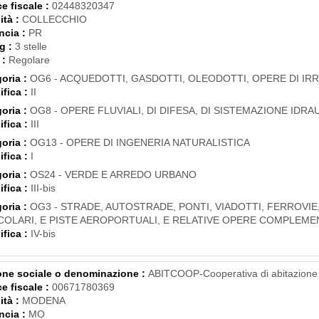
e fiscale :
02448320347
ità :
COLLECCHIO
ncia :
PR
g :
3 stelle
 :
Regolare
oria :
OG6 - ACQUEDOTTI, GASDOTTI, OLEODOTTI, OPERE DI IR
ifica :
II
oria :
OG8 - OPERE FLUVIALI, DI DIFESA, DI SISTEMAZIONE IDRAU
ifica :
III
oria :
OG13 - OPERE DI INGENERIA NATURALISTICA
ifica :
I
oria :
OS24 - VERDE E ARREDO URBANO
ifica :
III-bis
oria :
OG3 - STRADE, AUTOSTRADE, PONTI, VIADOTTI, FERROVIE
COLARI, E PISTE AEROPORTUALI, E RELATIVE OPERE COMPLEME
ifica :
IV-bis
ne sociale o denominazione :
ABITCOOP-Cooperativa di abitazione 
e fiscale :
00671780369
ità :
MODENA
ncia :
MO