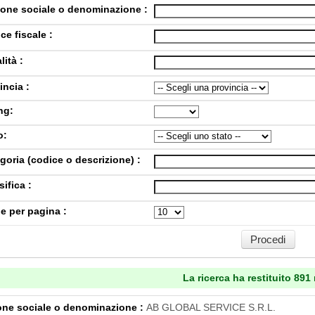
one sociale o denominazione :
ce fiscale :
lità :
incia :
ng:
o:
goria (codice o descrizione) :
sifica :
e per pagina :
La ricerca ha restituito 891 r
ne sociale o denominazione :
AB GLOBAL SERVICE S.R.L.