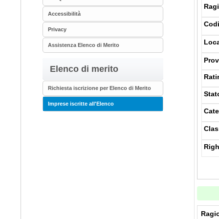
Ragi
Accessibilità
Codi
Privacy
Loca
Assistenza Elenco di Merito
Prov
Elenco di merito
Rati
Richiesta iscrizione per Elenco di Merito
Stat
Imprese iscritte all'Elenco
Cate
Clas
Righ
Ragio