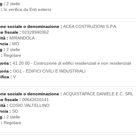
g :
2 stelle
 :
In verifica da Enti esterni
ne sociale o denominazione :
ACEA COSTRUZIONI S.P.A.
e fiscale :
02328940362
ità :
MIRANDOLA
ncia :
MO
g :
2 stelle
 :
Regolare
oria :
41.20.00 - Costruzione di edifici residenziali e non residenziali
oria :
OG1 - EDIFICI CIVILI E INDUSTRIALI
ifica :
V
ne sociale o denominazione :
ACQUISTAPACE DANIELE E C. SRL
e fiscale :
00642610141
ità :
COSIO VALTELLINO
ncia :
SO
g :
2 stelle
 :
Regolare