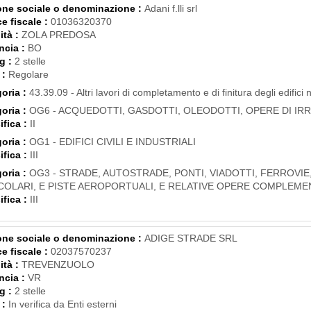
ne sociale o denominazione :
Adani f.lli srl
e fiscale :
01036320370
ità :
ZOLA PREDOSA
ncia :
BO
g :
2 stelle
 :
Regolare
oria :
43.39.09 - Altri lavori di completamento e di finitura degli edifici 
oria :
OG6 - ACQUEDOTTI, GASDOTTI, OLEODOTTI, OPERE DI IR
ifica :
II
oria :
OG1 - EDIFICI CIVILI E INDUSTRIALI
ifica :
III
oria :
OG3 - STRADE, AUTOSTRADE, PONTI, VIADOTTI, FERROVIE
COLARI, E PISTE AEROPORTUALI, E RELATIVE OPERE COMPLEME
ifica :
III
ne sociale o denominazione :
ADIGE STRADE SRL
e fiscale :
02037570237
ità :
TREVENZUOLO
ncia :
VR
g :
2 stelle
 :
In verifica da Enti esterni