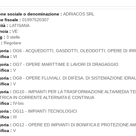
ne sociale o denominazione :
ADRIACOS SRL
e fiscale :
01997520307
ità :
LATISANA
ncia :
VE
g :
3 stelle
 :
Regolare
oria :
OG6 - ACQUEDOTTI, GASDOTTI, OLEODOTTI, OPERE DI IR
ifica :
VI
oria :
OG7 - OPERE MARITTIME E LAVORI DI DRAGAGGIO
ifica :
V
oria :
OG8 - OPERE FLUVIALI, DI DIFESA, DI SISTEMAZIONE IDRAU
ifica :
V
oria :
OG10 - IMPIANTI PER LA TRASFORMAZIONE ALTA/MEDIA TE
TRICA IN CORRENTE ALTERNATA E CONTINUA
ifica :
IV-bis
oria :
OG11 - IMPIANTI TECNOLOGICI
ifica :
III
oria :
OG12 - OPERE ED IMPIANTI DI BONIFICA E PROTEZIONE A
ifica :
V