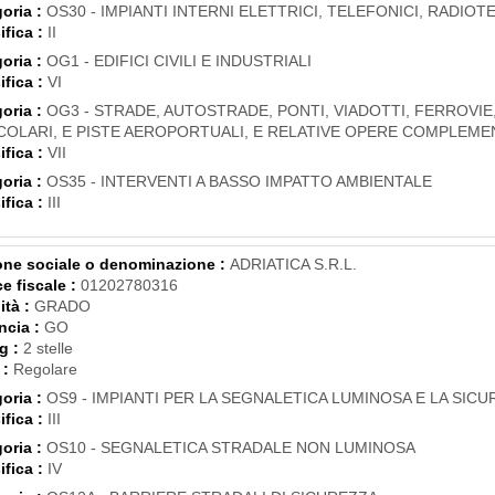
oria :
OS30 - IMPIANTI INTERNI ELETTRICI, TELEFONICI, RADIOTE
ifica :
II
oria :
OG1 - EDIFICI CIVILI E INDUSTRIALI
ifica :
VI
oria :
OG3 - STRADE, AUTOSTRADE, PONTI, VIADOTTI, FERROVIE
COLARI, E PISTE AEROPORTUALI, E RELATIVE OPERE COMPLEME
ifica :
VII
oria :
OS35 - INTERVENTI A BASSO IMPATTO AMBIENTALE
ifica :
III
ne sociale o denominazione :
ADRIATICA S.R.L.
e fiscale :
01202780316
ità :
GRADO
ncia :
GO
g :
2 stelle
 :
Regolare
oria :
OS9 - IMPIANTI PER LA SEGNALETICA LUMINOSA E LA SIC
ifica :
III
oria :
OS10 - SEGNALETICA STRADALE NON LUMINOSA
ifica :
IV