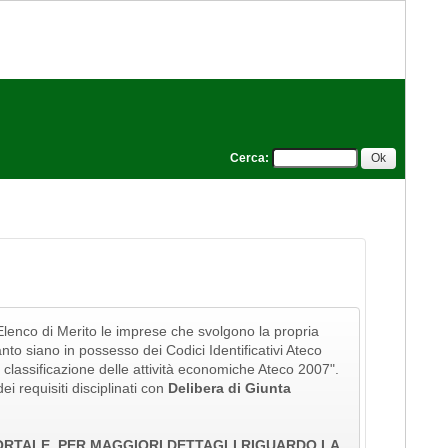
Cerca
:
l'Elenco di Merito le imprese che svolgono la propria
tanto siano in possesso dei Codici Identificativi Ateco
della classificazione delle attività economiche Ateco 2007".
ei requisiti disciplinati con
Delibera di Giunta
PORTALE. PER MAGGIORI DETTAGLI RIGUARDO LA