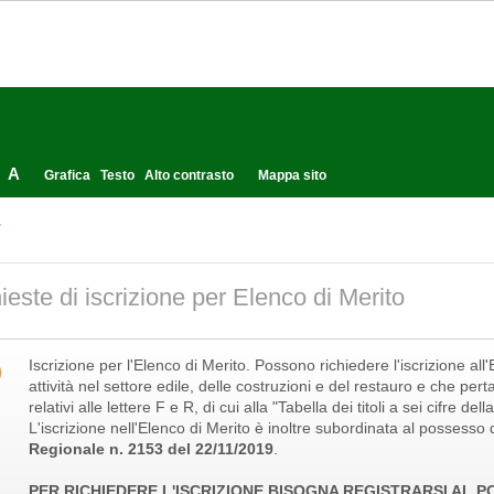
A
Grafica
Testo
Alto contrasto
Mappa sito
.
ieste di iscrizione per Elenco di Merito
Iscrizione per l'Elenco di Merito. Possono richiedere l'iscrizione al
attività nel settore edile, delle costruzioni e del restauro e che per
relativi alle lettere F e R, di cui alla "Tabella dei titoli a sei cifre 
L'iscrizione nell'Elenco di Merito è inoltre subordinata al possesso d
Regionale n. 2153 del 22/11/2019
.
PER RICHIEDERE L'ISCRIZIONE BISOGNA REGISTRARSI AL 