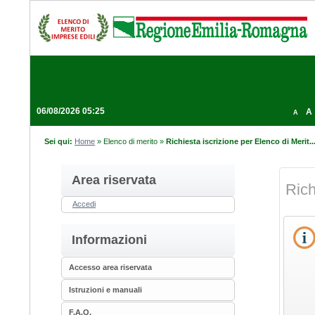
06/08/2026 05:25
A
A
Sei qui:
Home
»
Elenco di merito
»
Richiesta iscrizione per Elenco di Merit..
Area riservata
Rich
Accedi
Informazioni
Accesso area riservata
Istruzioni e manuali
F.A.Q.