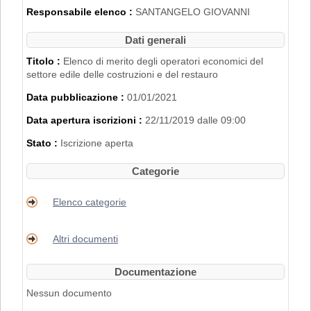
2007".
Responsabile elenco :
SANTANGELO GIOVANNI
L'iscrizione nell'Elenco di Merito è inoltre
subordinata al possesso dei requisiti
Dati generali
disciplinati con
Delibera di Giunta
Regionale n. 2153 del 22/11/2019
.
Titolo :
Elenco di merito degli operatori economici del
settore edile delle costruzioni e del restauro
PER RICHIEDERE L'ISCRIZIONE BISOGNA
Data pubblicazione :
01/01/2021
REGISTRARSI AL PORTALE. PER
MAGGIORI DETTAGLI RIGUARDO LA
Data apertura iscrizioni :
22/11/2019 dalle 09:00
PROCEDURA DI REGISTRAZIONE
CONSULTARE IL MANUALE ALLA VOCE
Stato :
Iscrizione aperta
"ACCESSO ALL'AREA RISERVATA"
.
Categorie
Elenco categorie
Altri documenti
Documentazione
Nessun documento