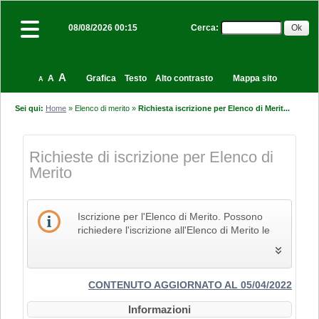
Cerca
:
08/08/2026 00:15
A
A
Grafica
Testo
Alto contrasto
Mappa sito
A
Sei qui:
Home
»
Elenco di merito
»
Richiesta iscrizione per Elenco di Merit...
Richieste di iscrizione per Elenco di
Merito
Iscrizione per l'Elenco di Merito. Possono
richiedere l'iscrizione all'Elenco di Merito le
imprese che svolgono la propria attività nel
settore edile, delle costruzioni e del restauro
e che pertanto siano in possesso dei Codici
Identificativi Ateco relativi alle lettere F e R, di
CONTENUTO AGGIORNATO AL 05/04/2022
cui alla "Tabella dei titoli a sei cifre della
Informazioni
classificazione delle attività economiche Ateco