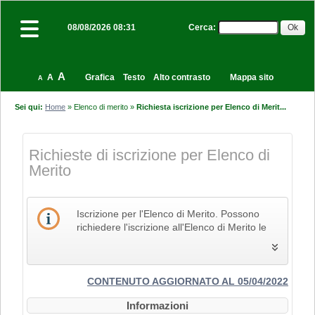
Cerca
:
08/08/2026 08:31
A
A
Grafica
Testo
Alto contrasto
Mappa sito
A
Sei qui:
Home
»
Elenco di merito
»
Richiesta iscrizione per Elenco di Merit...
Richieste di iscrizione per Elenco di
Merito
Iscrizione per l'Elenco di Merito. Possono
richiedere l'iscrizione all'Elenco di Merito le
imprese che svolgono la propria attività nel
settore edile, delle costruzioni e del restauro
e che pertanto siano in possesso dei Codici
Identificativi Ateco relativi alle lettere F e R, di
CONTENUTO AGGIORNATO AL 05/04/2022
cui alla "Tabella dei titoli a sei cifre della
Informazioni
classificazione delle attività economiche Ateco