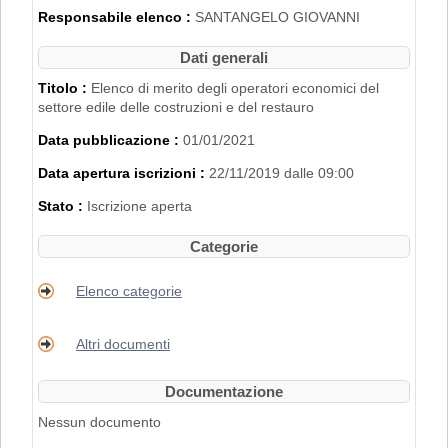
2007".
Responsabile elenco :
SANTANGELO GIOVANNI
L'iscrizione nell'Elenco di Merito è inoltre
subordinata al possesso dei requisiti
Dati generali
disciplinati con
Delibera di Giunta
Regionale n. 2153 del 22/11/2019
.
Titolo :
Elenco di merito degli operatori economici del
settore edile delle costruzioni e del restauro
PER RICHIEDERE L'ISCRIZIONE BISOGNA
Data pubblicazione :
01/01/2021
REGISTRARSI AL PORTALE. PER
MAGGIORI DETTAGLI RIGUARDO LA
Data apertura iscrizioni :
22/11/2019 dalle 09:00
PROCEDURA DI REGISTRAZIONE
CONSULTARE IL MANUALE ALLA VOCE
Stato :
Iscrizione aperta
"ACCESSO ALL'AREA RISERVATA"
.
Categorie
Elenco categorie
Altri documenti
Documentazione
Nessun documento