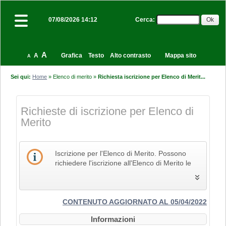
Cerca
:
07/08/2026 14:12
A
A
Grafica
Testo
Alto contrasto
Mappa sito
A
Sei qui:
Home
»
Elenco di merito
»
Richiesta iscrizione per Elenco di Merit...
Richieste di iscrizione per Elenco di
Merito
Iscrizione per l'Elenco di Merito. Possono
richiedere l'iscrizione all'Elenco di Merito le
imprese che svolgono la propria attività nel
settore edile, delle costruzioni e del restauro
e che pertanto siano in possesso dei Codici
Identificativi Ateco relativi alle lettere F e R, di
CONTENUTO AGGIORNATO AL 05/04/2022
cui alla "Tabella dei titoli a sei cifre della
Informazioni
classificazione delle attività economiche Ateco