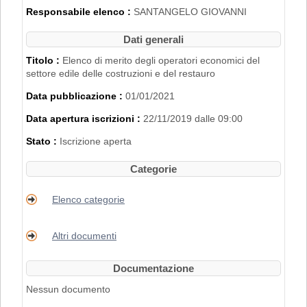
2007".
Responsabile elenco :
SANTANGELO GIOVANNI
L'iscrizione nell'Elenco di Merito è inoltre
subordinata al possesso dei requisiti
Dati generali
disciplinati con
Delibera di Giunta
Regionale n. 2153 del 22/11/2019
.
Titolo :
Elenco di merito degli operatori economici del
settore edile delle costruzioni e del restauro
PER RICHIEDERE L'ISCRIZIONE BISOGNA
Data pubblicazione :
01/01/2021
REGISTRARSI AL PORTALE. PER
MAGGIORI DETTAGLI RIGUARDO LA
Data apertura iscrizioni :
22/11/2019 dalle 09:00
PROCEDURA DI REGISTRAZIONE
CONSULTARE IL MANUALE ALLA VOCE
Stato :
Iscrizione aperta
"ACCESSO ALL'AREA RISERVATA"
.
Categorie
Elenco categorie
Altri documenti
Documentazione
Nessun documento