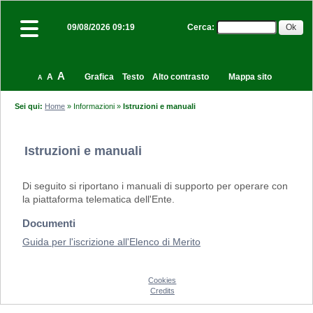
Cerca
:
09/08/2026 09:19
A
A
Grafica
Testo
Alto contrasto
Mappa sito
A
Sei qui:
Home
»
Informazioni
»
Istruzioni e manuali
Istruzioni e manuali
Di seguito si riportano i manuali di supporto per operare con
la piattaforma telematica dell'Ente.
Documenti
Guida per l'iscrizione all'Elenco di Merito
Cookies
Credits