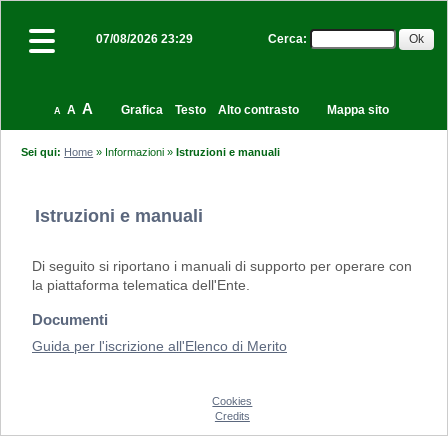
Cerca
:
07/08/2026 23:29
A
A
Grafica
Testo
Alto contrasto
Mappa sito
A
Sei qui:
Home
»
Informazioni
»
Istruzioni e manuali
Istruzioni e manuali
Di seguito si riportano i manuali di supporto per operare con
la piattaforma telematica dell'Ente.
Documenti
Guida per l'iscrizione all'Elenco di Merito
Cookies
Credits