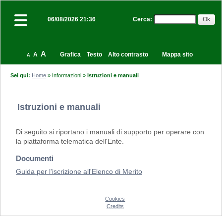
Cerca
:
06/08/2026 21:36
A
A
Grafica
Testo
Alto contrasto
Mappa sito
A
Sei qui:
Home
»
Informazioni
»
Istruzioni e manuali
Istruzioni e manuali
Di seguito si riportano i manuali di supporto per operare con
la piattaforma telematica dell'Ente.
Documenti
Guida per l'iscrizione all'Elenco di Merito
Cookies
Credits