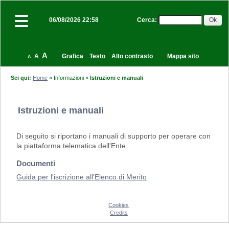
Cerca
:
06/08/2026 22:58
A
A
Grafica
Testo
Alto contrasto
Mappa sito
A
Sei qui:
Home
»
Informazioni
»
Istruzioni e manuali
Istruzioni e manuali
Di seguito si riportano i manuali di supporto per operare con
la piattaforma telematica dell'Ente.
Documenti
Guida per l'iscrizione all'Elenco di Merito
Cookies
Credits