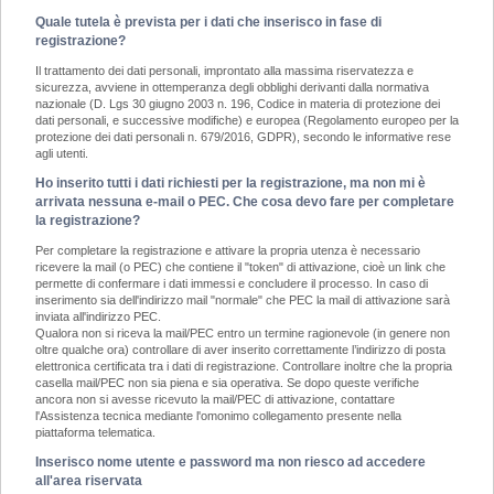
Quale tutela è prevista per i dati che inserisco in fase di
registrazione?
Il trattamento dei dati personali, improntato alla massima riservatezza e
sicurezza, avviene in ottemperanza degli obblighi derivanti dalla normativa
nazionale (D. Lgs 30 giugno 2003 n. 196, Codice in materia di protezione dei
dati personali, e successive modifiche) e europea (Regolamento europeo per la
protezione dei dati personali n. 679/2016, GDPR), secondo le informative rese
agli utenti.
Ho inserito tutti i dati richiesti per la registrazione, ma non mi è
arrivata nessuna e-mail o PEC. Che cosa devo fare per completare
la registrazione?
Per completare la registrazione e attivare la propria utenza è necessario
ricevere la mail (o PEC) che contiene il "token" di attivazione, cioè un link che
permette di confermare i dati immessi e concludere il processo. In caso di
inserimento sia dell'indirizzo mail "normale" che PEC la mail di attivazione sarà
inviata all'indirizzo PEC.
Qualora non si riceva la mail/PEC entro un termine ragionevole (in genere non
oltre qualche ora) controllare di aver inserito correttamente l’indirizzo di posta
elettronica certificata tra i dati di registrazione. Controllare inoltre che la propria
casella mail/PEC non sia piena e sia operativa. Se dopo queste verifiche
ancora non si avesse ricevuto la mail/PEC di attivazione, contattare
l'Assistenza tecnica mediante l'omonimo collegamento presente nella
piattaforma telematica.
Inserisco nome utente e password ma non riesco ad accedere
all'area riservata