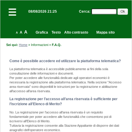
Cerca
:
08/08/2026 21:25
A
A
Grafica
Testo
Alto contrasto
Mappa sito
A
Sei qui:
Home
»
Informazioni
»
F.A.Q.
Come è possibile accedere ed utilizzare la piattaforma telematica?
La piattaforma telematica è accessibile pubblicamente ai fini della sola
consultazione delle informazioni e documenti.
Per poter accedere alle funzionalità dedicate agli operatori economici è
necessaria la registrazione alla piattaforma telematica. Nella sezione "Accesso
area riservata" sono disponibili le istruzioni per la registrazione e abilitazione
all'accesso all'area riservata.
La registrazione per l’accesso all’area riservata è sufficiente per
l’iscrizione all'Elenco di Merito?
No. La registrazione per l'accesso all'area riservata è un requisito
fondamentale per poter accedere alle funzionalità che consentono poi di
iscriversi all'Elenco di Merito.
Tuttavia la registrazione consente alla Stazione Appaltante di disporre dei dati
anagrafici dell'operatore economico.