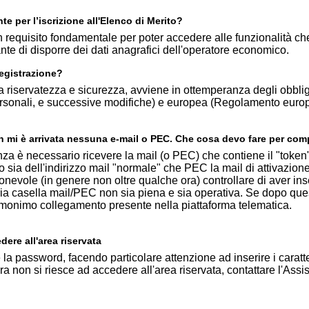
nte per l’iscrizione all'Elenco di Merito?
n requisito fondamentale per poter accedere alle funzionalità che
nte di disporre dei dati anagrafici dell'operatore economico.
registrazione?
ma riservatezza e sicurezza, avviene in ottemperanza degli obbli
personali, e successive modifiche) e europea (Regolamento europ
 non mi è arrivata nessuna e-mail o PEC. Che cosa devo fare per com
nza è necessario ricevere la mail (o PEC) che contiene il "token"
 sia dell'indirizzo mail "normale" che PEC la mail di attivazione
evole (in genere non oltre qualche ora) controllare di aver inseri
propria casella mail/PEC non sia piena e sia operativa. Se dopo qu
'omonimo collegamento presente nella piattaforma telematica.
re all'area riservata
e la password, facendo particolare attenzione ad inserire i caratt
cora non si riesce ad accedere all'area riservata, contattare l'