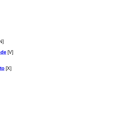
N]
nde
[V]
sto
[X]