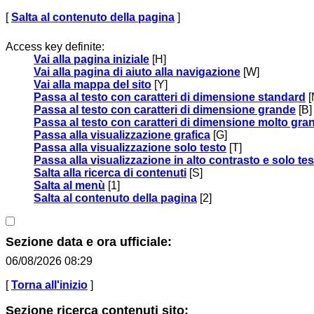
[
Salta al contenuto della pagina
]
Access key definite:
Vai alla pagina iniziale
[H]
Vai alla pagina di aiuto alla navigazione
[W]
Vai alla mappa del sito
[Y]
Passa al testo con caratteri di dimensione standard
[
Passa al testo con caratteri di dimensione grande
[B]
Passa al testo con caratteri di dimensione molto gra
Passa alla visualizzazione grafica
[G]
Passa alla visualizzazione solo testo
[T]
Passa alla visualizzazione in alto contrasto e solo te
Salta alla ricerca di contenuti
[S]
Salta al menù
[1]
Salta al contenuto della pagina
[2]
Sezione data e ora ufficiale:
06/08/2026 08:29
[
Torna all'inizio
]
Sezione ricerca contenuti sito: