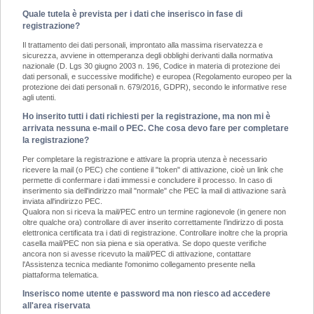
Quale tutela è prevista per i dati che inserisco in fase di
registrazione?
Il trattamento dei dati personali, improntato alla massima riservatezza e
sicurezza, avviene in ottemperanza degli obblighi derivanti dalla normativa
nazionale (D. Lgs 30 giugno 2003 n. 196, Codice in materia di protezione dei
dati personali, e successive modifiche) e europea (Regolamento europeo per la
protezione dei dati personali n. 679/2016, GDPR), secondo le informative rese
agli utenti.
Ho inserito tutti i dati richiesti per la registrazione, ma non mi è
arrivata nessuna e-mail o PEC. Che cosa devo fare per completare
la registrazione?
Per completare la registrazione e attivare la propria utenza è necessario
ricevere la mail (o PEC) che contiene il "token" di attivazione, cioè un link che
permette di confermare i dati immessi e concludere il processo. In caso di
inserimento sia dell'indirizzo mail "normale" che PEC la mail di attivazione sarà
inviata all'indirizzo PEC.
Qualora non si riceva la mail/PEC entro un termine ragionevole (in genere non
oltre qualche ora) controllare di aver inserito correttamente l’indirizzo di posta
elettronica certificata tra i dati di registrazione. Controllare inoltre che la propria
casella mail/PEC non sia piena e sia operativa. Se dopo queste verifiche
ancora non si avesse ricevuto la mail/PEC di attivazione, contattare
l'Assistenza tecnica mediante l'omonimo collegamento presente nella
piattaforma telematica.
Inserisco nome utente e password ma non riesco ad accedere
all'area riservata