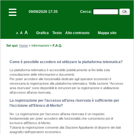
Cerca
:
09/08/2026 17:35
A
A
Grafica
Testo
Alto contrasto
Mappa sito
A
Sei qui:
Home
»
Informazioni
»
F.A.Q.
Come è possibile accedere ed utilizzare la piattaforma telematica?
La piattaforma telematica è accessibile pubblicamente ai fini della sola
consultazione delle informazioni e documenti.
Per poter accedere alle funzionalità dedicate agli operatori economici è
necessaria la registrazione alla piattaforma telematica. Nella sezione "Accesso
area riservata" sono disponibili le istruzioni per la registrazione e abilitazione
all'accesso all'area riservata.
La registrazione per l’accesso all’area riservata è sufficiente per
l’iscrizione all'Elenco di Merito?
No. La registrazione per l'accesso all'area riservata è un requisito
fondamentale per poter accedere alle funzionalità che consentono poi di
iscriversi all'Elenco di Merito.
Tuttavia la registrazione consente alla Stazione Appaltante di disporre dei dati
anagrafici dell'operatore economico.