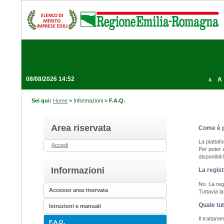
08/08/2026 14:52
A
A
Sei qui:
Home
»
Informazioni
»
F.A.Q.
Area riservata
Come è p
La piattaf
Accedi
Per poter 
disponibili
Informazioni
La regist
No. La regi
Accesso area riservata
Tuttavia l
Quale tut
Istruzioni e manuali
Il trattam
F.A.Q.