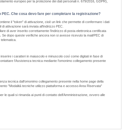
golamento europeo per la protezione dei dati personali n. 679/2016, GDPR),
il o PEC. Che cosa devo fare per completare la registrazione?
tiene il "token" di attivazione, cioè un link che permette di confermare i dati
di attivazione sarà inviata all'indirizzo PEC.
e di aver inserito correttamente l’indirizzo di posta elettronica certificata
tiva. Se dopo queste verifiche ancora non si avesse ricevuto la mail/PEC di
 telematica.
nserire i caratteri in maiuscolo e minuscolo così come digitati in fase di
a, contattare l'Assistenza tecnica mediante l'omonimo collegamento presente
ssistenza tecnica dall'omonimo collegamento presente nella home page della
cumento "Modalità tecniche utilizzo piattaforma e accesso Area Riservata"
er le quali si rimanda ai punti di contatto dell'Amministrazione, ovvero alle