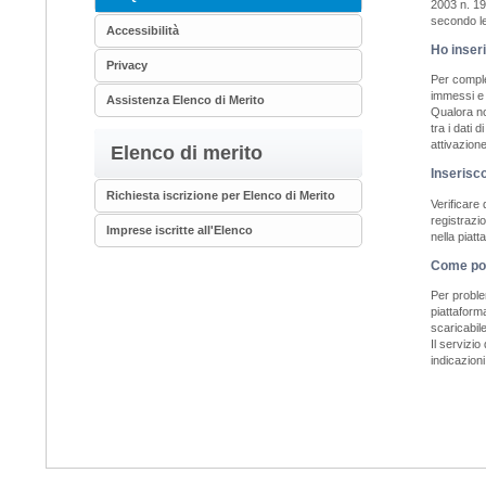
2003 n. 19
secondo le 
Accessibilità
Ho inseri
Privacy
Per complet
immessi e c
Assistenza Elenco di Merito
Qualora non
tra i dati 
attivazion
Elenco di merito
Inserisc
Richiesta iscrizione per Elenco di Merito
Verificare 
registrazi
Imprese iscritte all'Elenco
nella piatt
Come pos
Per proble
piattaform
scaricabil
Il servizio
indicazioni