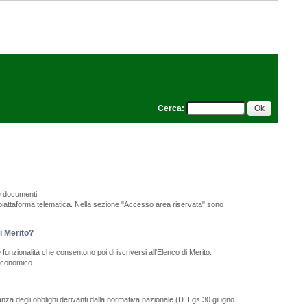
Cerca
:
e documenti.
a piattaforma telematica. Nella sezione "Accesso area riservata" sono
di Merito?
funzionalità che consentono poi di iscriversi all'Elenco di Merito.
 economico.
nza degli obblighi derivanti dalla normativa nazionale (D. Lgs 30 giugno