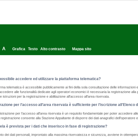
A
Grafica
Testo
Alto contrasto
Mappa sito
ossibile accedere ed utilizzare la piattaforma telematica?
orma telematica è accessibile pubblicamente ai fini della sola consultazione delle informazioni 
accedere alle funzionalità dedicate agli operatori economici è necessaria la registrazione all
 le istruzioni per la registrazione e abilitazione all'accesso all'area riservata.
razione per l’accesso all’area riservata è sufficiente per l’iscrizione all'Elenco 
strazione per l'accesso all'area riservata è un requisito fondamentale per poter accedere alle 
a registrazione consente alla Stazione Appaltante di disporre dei dati anagrafici dell'operatore
ela è prevista per i dati che inserisco in fase di registrazione?
ento dei dati personali, improntato alla massima riservatezza e sicurezza, avviene in ottempera