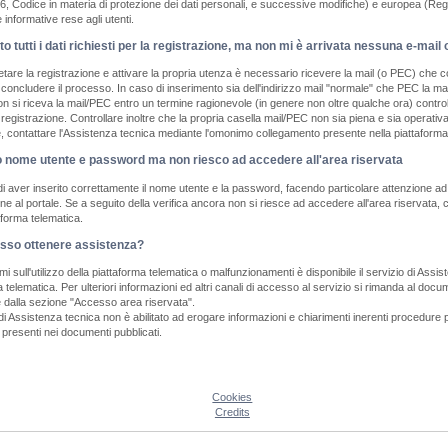
6, Codice in materia di protezione dei dati personali, e successive modifiche) e europea (Re
informative rese agli utenti.
to tutti i dati richiesti per la registrazione, ma non mi è arrivata nessuna e-ma
are la registrazione e attivare la propria utenza è necessario ricevere la mail (o PEC) che con
oncludere il processo. In caso di inserimento sia dell'indirizzo mail "normale" che PEC la mail 
 si riceva la mail/PEC entro un termine ragionevole (in genere non oltre qualche ora) controllar
di registrazione. Controllare inoltre che la propria casella mail/PEC non sia piena e sia opera
e, contattare l'Assistenza tecnica mediante l'omonimo collegamento presente nella piattaforma
o nome utente e password ma non riesco ad accedere all'area riservata
di aver inserito correttamente il nome utente e la password, facendo particolare attenzione ad i
one al portale. Se a seguito della verifica ancora non si riesce ad accedere all'area riservat
aforma telematica.
so ottenere assistenza?
mi sull'utilizzo della piattaforma telematica o malfunzionamenti è disponibile il servizio di A
a telematica. Per ulteriori informazioni ed altri canali di accesso al servizio si rimanda al do
e dalla sezione "Accesso area riservata".
 di Assistenza tecnica non è abilitato ad erogare informazioni e chiarimenti inerenti procedure p
 presenti nei documenti pubblicati.
Cookies
Credits