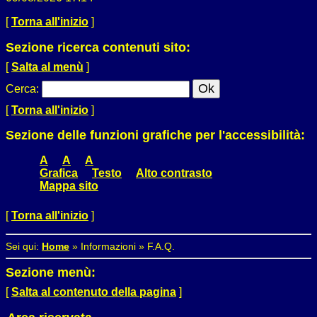
[
Torna all'inizio
]
Sezione ricerca contenuti sito:
[
Salta al menù
]
Cerca
:
[
Torna all'inizio
]
Sezione delle funzioni grafiche per l'accessibilità:
A
A
A
Grafica
Testo
Alto contrasto
Mappa sito
[
Torna all'inizio
]
Sei qui:
Home
»
Informazioni
»
F.A.Q.
Sezione menù:
[
Salta al contenuto della pagina
]