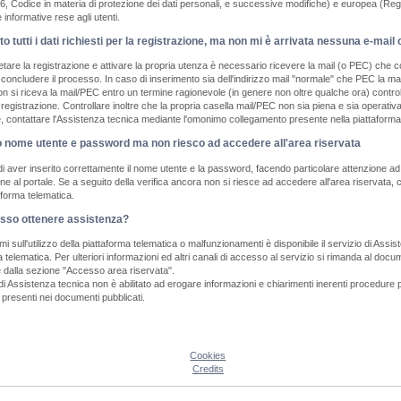
6, Codice in materia di protezione dei dati personali, e successive modifiche) e europea (Re
informative rese agli utenti.
to tutti i dati richiesti per la registrazione, ma non mi è arrivata nessuna e-ma
are la registrazione e attivare la propria utenza è necessario ricevere la mail (o PEC) che con
oncludere il processo. In caso di inserimento sia dell'indirizzo mail "normale" che PEC la mail 
 si riceva la mail/PEC entro un termine ragionevole (in genere non oltre qualche ora) controllar
di registrazione. Controllare inoltre che la propria casella mail/PEC non sia piena e sia opera
e, contattare l'Assistenza tecnica mediante l'omonimo collegamento presente nella piattaforma
o nome utente e password ma non riesco ad accedere all'area riservata
di aver inserito correttamente il nome utente e la password, facendo particolare attenzione ad i
one al portale. Se a seguito della verifica ancora non si riesce ad accedere all'area riservat
aforma telematica.
so ottenere assistenza?
mi sull'utilizzo della piattaforma telematica o malfunzionamenti è disponibile il servizio di A
a telematica. Per ulteriori informazioni ed altri canali di accesso al servizio si rimanda al do
e dalla sezione "Accesso area riservata".
 di Assistenza tecnica non è abilitato ad erogare informazioni e chiarimenti inerenti procedure p
 presenti nei documenti pubblicati.
Cookies
Credits