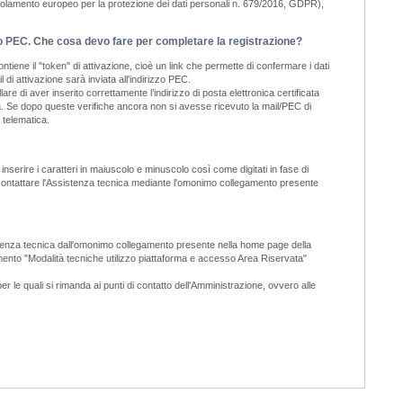
golamento europeo per la protezione dei dati personali n. 679/2016, GDPR),
il o PEC. Che cosa devo fare per completare la registrazione?
tiene il "token" di attivazione, cioè un link che permette di confermare i dati
di attivazione sarà inviata all'indirizzo PEC.
e di aver inserito correttamente l’indirizzo di posta elettronica certificata
tiva. Se dopo queste verifiche ancora non si avesse ricevuto la mail/PEC di
 telematica.
nserire i caratteri in maiuscolo e minuscolo così come digitati in fase di
a, contattare l'Assistenza tecnica mediante l'omonimo collegamento presente
ssistenza tecnica dall'omonimo collegamento presente nella home page della
cumento "Modalità tecniche utilizzo piattaforma e accesso Area Riservata"
er le quali si rimanda ai punti di contatto dell'Amministrazione, ovvero alle