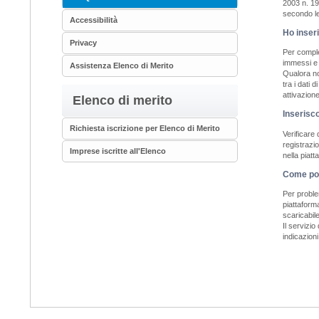
2003 n. 19
secondo le 
Accessibilità
Ho inseri
Privacy
Per complet
immessi e c
Assistenza Elenco di Merito
Qualora non
tra i dati 
attivazion
Elenco di merito
Inserisc
Richiesta iscrizione per Elenco di Merito
Verificare 
registrazi
Imprese iscritte all'Elenco
nella piatt
Come pos
Per proble
piattaform
scaricabil
Il servizio
indicazioni