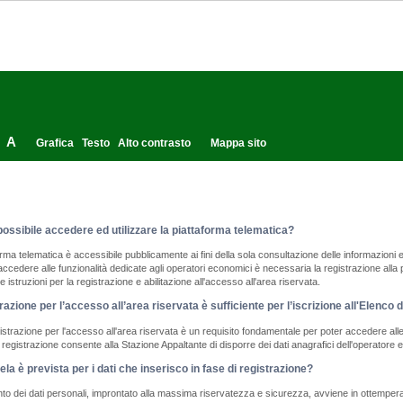
A
Grafica
Testo
Alto contrasto
Mappa sito
ossibile accedere ed utilizzare la piattaforma telematica?
orma telematica è accessibile pubblicamente ai fini della sola consultazione delle informazioni 
accedere alle funzionalità dedicate agli operatori economici è necessaria la registrazione all
 le istruzioni per la registrazione e abilitazione all'accesso all'area riservata.
razione per l’accesso all’area riservata è sufficiente per l’iscrizione all'Elenco 
strazione per l'accesso all'area riservata è un requisito fondamentale per poter accedere alle 
a registrazione consente alla Stazione Appaltante di disporre dei dati anagrafici dell'operatore
ela è prevista per i dati che inserisco in fase di registrazione?
ento dei dati personali, improntato alla massima riservatezza e sicurezza, avviene in ottempera