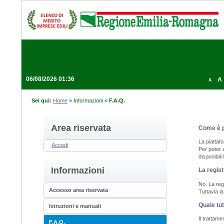
06/08/2026 01:36
A
A
Sei qui:
Home
»
Informazioni
»
F.A.Q.
Area riservata
Come è p
La piattaf
Accedi
Per poter 
disponibili
Informazioni
La regist
No. La regi
Accesso area riservata
Tuttavia l
Quale tut
Istruzioni e manuali
Il trattam
F.A.Q.