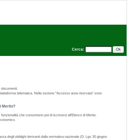
Cerca
:
e documenti.
a piattaforma telematica. Nella sezione "Accesso area riservata" sono
di Merito?
funzionalità che consentono poi di iscriversi all'Elenco di Merito.
 economico.
nza degli obblighi derivanti dalla normativa nazionale (D. Lgs 30 giugno