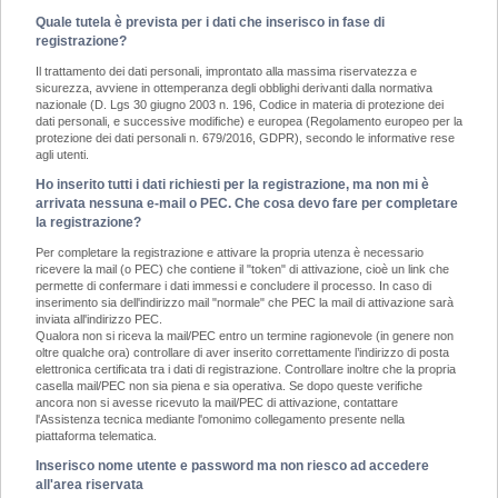
Quale tutela è prevista per i dati che inserisco in fase di
registrazione?
Il trattamento dei dati personali, improntato alla massima riservatezza e
sicurezza, avviene in ottemperanza degli obblighi derivanti dalla normativa
nazionale (D. Lgs 30 giugno 2003 n. 196, Codice in materia di protezione dei
dati personali, e successive modifiche) e europea (Regolamento europeo per la
protezione dei dati personali n. 679/2016, GDPR), secondo le informative rese
agli utenti.
Ho inserito tutti i dati richiesti per la registrazione, ma non mi è
arrivata nessuna e-mail o PEC. Che cosa devo fare per completare
la registrazione?
Per completare la registrazione e attivare la propria utenza è necessario
ricevere la mail (o PEC) che contiene il "token" di attivazione, cioè un link che
permette di confermare i dati immessi e concludere il processo. In caso di
inserimento sia dell'indirizzo mail "normale" che PEC la mail di attivazione sarà
inviata all'indirizzo PEC.
Qualora non si riceva la mail/PEC entro un termine ragionevole (in genere non
oltre qualche ora) controllare di aver inserito correttamente l’indirizzo di posta
elettronica certificata tra i dati di registrazione. Controllare inoltre che la propria
casella mail/PEC non sia piena e sia operativa. Se dopo queste verifiche
ancora non si avesse ricevuto la mail/PEC di attivazione, contattare
l'Assistenza tecnica mediante l'omonimo collegamento presente nella
piattaforma telematica.
Inserisco nome utente e password ma non riesco ad accedere
all'area riservata