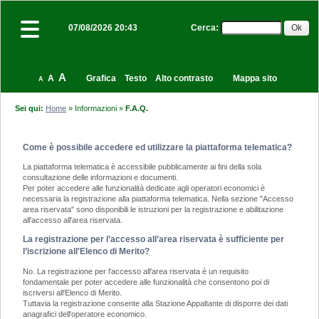
Cerca
:
07/08/2026 20:43
A
A
Grafica
Testo
Alto contrasto
Mappa sito
A
Sei qui:
Home
»
Informazioni
»
F.A.Q.
Come è possibile accedere ed utilizzare la piattaforma telematica?
La piattaforma telematica è accessibile pubblicamente ai fini della sola
consultazione delle informazioni e documenti.
Per poter accedere alle funzionalità dedicate agli operatori economici è
necessaria la registrazione alla piattaforma telematica. Nella sezione "Accesso
area riservata" sono disponibili le istruzioni per la registrazione e abilitazione
all'accesso all'area riservata.
La registrazione per l’accesso all’area riservata è sufficiente per
l’iscrizione all'Elenco di Merito?
No. La registrazione per l'accesso all'area riservata è un requisito
fondamentale per poter accedere alle funzionalità che consentono poi di
iscriversi all'Elenco di Merito.
Tuttavia la registrazione consente alla Stazione Appaltante di disporre dei dati
anagrafici dell'operatore economico.