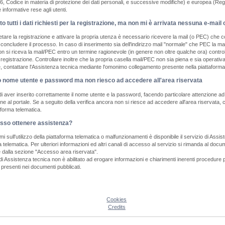
6, Codice in materia di protezione dei dati personali, e successive modifiche) e europea (Re
informative rese agli utenti.
to tutti i dati richiesti per la registrazione, ma non mi è arrivata nessuna e-ma
are la registrazione e attivare la propria utenza è necessario ricevere la mail (o PEC) che con
oncludere il processo. In caso di inserimento sia dell'indirizzo mail "normale" che PEC la mail 
 si riceva la mail/PEC entro un termine ragionevole (in genere non oltre qualche ora) controllar
di registrazione. Controllare inoltre che la propria casella mail/PEC non sia piena e sia opera
e, contattare l'Assistenza tecnica mediante l'omonimo collegamento presente nella piattaforma
o nome utente e password ma non riesco ad accedere all'area riservata
di aver inserito correttamente il nome utente e la password, facendo particolare attenzione ad i
one al portale. Se a seguito della verifica ancora non si riesce ad accedere all'area riservat
aforma telematica.
so ottenere assistenza?
mi sull'utilizzo della piattaforma telematica o malfunzionamenti è disponibile il servizio di A
a telematica. Per ulteriori informazioni ed altri canali di accesso al servizio si rimanda al do
e dalla sezione "Accesso area riservata".
 di Assistenza tecnica non è abilitato ad erogare informazioni e chiarimenti inerenti procedure p
 presenti nei documenti pubblicati.
Cookies
Credits