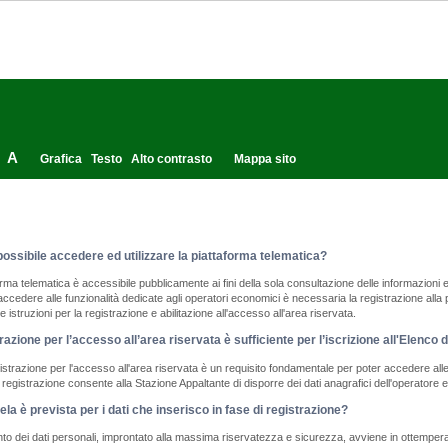
A
Grafica
Testo
Alto contrasto
Mappa sito
ossibile accedere ed utilizzare la piattaforma telematica?
orma telematica è accessibile pubblicamente ai fini della sola consultazione delle informazioni 
accedere alle funzionalità dedicate agli operatori economici è necessaria la registrazione all
 le istruzioni per la registrazione e abilitazione all'accesso all'area riservata.
razione per l’accesso all’area riservata è sufficiente per l’iscrizione all'Elenco 
strazione per l'accesso all'area riservata è un requisito fondamentale per poter accedere alle 
a registrazione consente alla Stazione Appaltante di disporre dei dati anagrafici dell'operatore
ela è prevista per i dati che inserisco in fase di registrazione?
ento dei dati personali, improntato alla massima riservatezza e sicurezza, avviene in ottempera