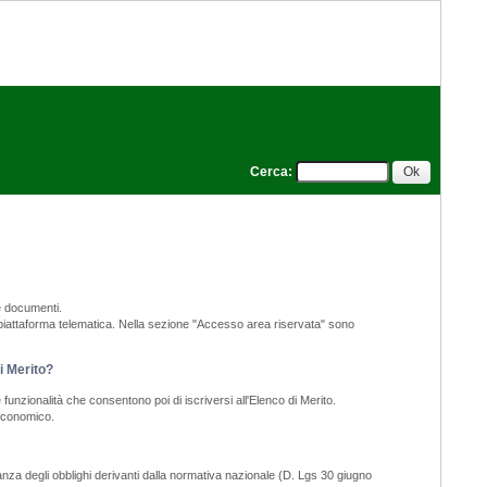
Cerca
:
e documenti.
a piattaforma telematica. Nella sezione "Accesso area riservata" sono
di Merito?
funzionalità che consentono poi di iscriversi all'Elenco di Merito.
 economico.
nza degli obblighi derivanti dalla normativa nazionale (D. Lgs 30 giugno