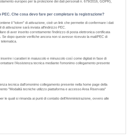
golamento europeo per la protezione dei dati personali n. 679/2016, GDPR),
il o PEC. Che cosa devo fare per completare la registrazione?
tiene il "token" di attivazione, cioè un link che permette di confermare i dati
di attivazione sarà inviata all'indirizzo PEC.
e di aver inserito correttamente l’indirizzo di posta elettronica certificata
tiva. Se dopo queste verifiche ancora non si avesse ricevuto la mail/PEC di
 telematica.
nserire i caratteri in maiuscolo e minuscolo così come digitati in fase di
a, contattare l'Assistenza tecnica mediante l'omonimo collegamento presente
ssistenza tecnica dall'omonimo collegamento presente nella home page della
cumento "Modalità tecniche utilizzo piattaforma e accesso Area Riservata"
er le quali si rimanda ai punti di contatto dell'Amministrazione, ovvero alle