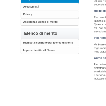
2003 n. 19
secondo le 
Accessibilità
Ho inseri
Privacy
Per complet
immessi e c
Assistenza Elenco di Merito
Qualora non
tra i dati 
attivazion
Elenco di merito
Inserisc
Richiesta iscrizione per Elenco di Merito
Verificare 
registrazi
Imprese iscritte all'Elenco
nella piatt
Come pos
Per proble
piattaform
scaricabil
Il servizio
indicazioni