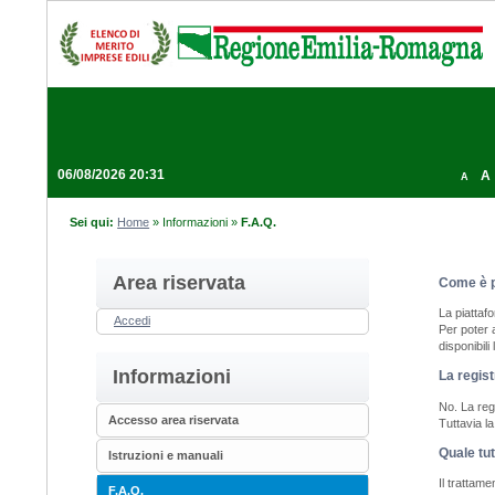
06/08/2026 20:31
A
A
Sei qui:
Home
»
Informazioni
»
F.A.Q.
Area riservata
Come è p
La piattaf
Accedi
Per poter 
disponibili
Informazioni
La regist
No. La regi
Accesso area riservata
Tuttavia l
Quale tut
Istruzioni e manuali
Il trattam
F.A.Q.