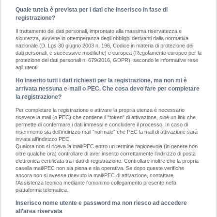
Quale tutela è prevista per i dati che inserisco in fase di
registrazione?
Il trattamento dei dati personali, improntato alla massima riservatezza e
sicurezza, avviene in ottemperanza degli obblighi derivanti dalla normativa
nazionale (D. Lgs 30 giugno 2003 n. 196, Codice in materia di protezione dei
dati personali, e successive modifiche) e europea (Regolamento europeo per la
protezione dei dati personali n. 679/2016, GDPR), secondo le informative rese
agli utenti.
Ho inserito tutti i dati richiesti per la registrazione, ma non mi è
arrivata nessuna e-mail o PEC. Che cosa devo fare per completare
la registrazione?
Per completare la registrazione e attivare la propria utenza è necessario
ricevere la mail (o PEC) che contiene il "token" di attivazione, cioè un link che
permette di confermare i dati immessi e concludere il processo. In caso di
inserimento sia dell'indirizzo mail "normale" che PEC la mail di attivazione sarà
inviata all'indirizzo PEC.
Qualora non si riceva la mail/PEC entro un termine ragionevole (in genere non
oltre qualche ora) controllare di aver inserito correttamente l’indirizzo di posta
elettronica certificata tra i dati di registrazione. Controllare inoltre che la propria
casella mail/PEC non sia piena e sia operativa. Se dopo queste verifiche
ancora non si avesse ricevuto la mail/PEC di attivazione, contattare
l'Assistenza tecnica mediante l'omonimo collegamento presente nella
piattaforma telematica.
Inserisco nome utente e password ma non riesco ad accedere
all'area riservata