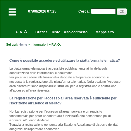
Cerca
:
07/08/2026 07:25
A
A
Grafica
Testo
Alto contrasto
Mappa sito
A
Sei qui:
Home
»
Informazioni
»
F.A.Q.
Come è possibile accedere ed utilizzare la piattaforma telematica?
La piattaforma telematica è accessibile pubblicamente ai fini della sola
consultazione delle informazioni e documenti.
Per poter accedere alle funzionalità dedicate agli operatori economici è
necessaria la registrazione alla piattaforma telematica. Nella sezione "Accesso
area riservata" sono disponibili le istruzioni per la registrazione e abilitazione
all'accesso all'area riservata.
La registrazione per l’accesso all’area riservata è sufficiente per
l’iscrizione all'Elenco di Merito?
No. La registrazione per l'accesso all'area riservata è un requisito
fondamentale per poter accedere alle funzionalità che consentono poi di
iscriversi all'Elenco di Merito.
Tuttavia la registrazione consente alla Stazione Appaltante di disporre dei dati
anagrafici dell'operatore economico.