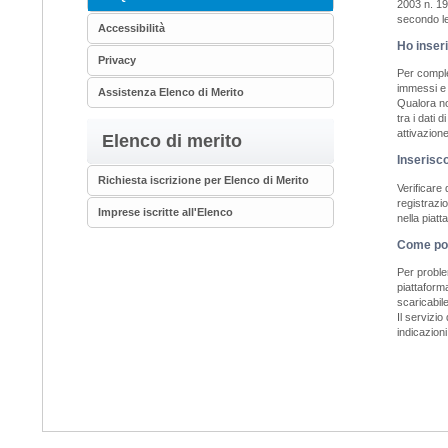
2003 n. 19
secondo le 
Accessibilità
Ho inseri
Privacy
Per complet
immessi e c
Assistenza Elenco di Merito
Qualora non
tra i dati 
attivazion
Elenco di merito
Inserisc
Richiesta iscrizione per Elenco di Merito
Verificare 
registrazi
Imprese iscritte all'Elenco
nella piatt
Come pos
Per proble
piattaform
scaricabil
Il servizio
indicazioni