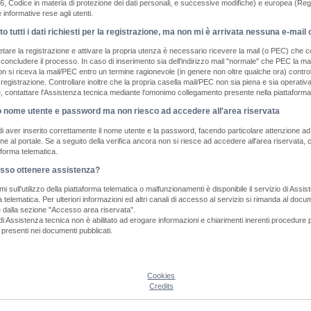
6, Codice in materia di protezione dei dati personali, e successive modifiche) e europea (Re
informative rese agli utenti.
to tutti i dati richiesti per la registrazione, ma non mi è arrivata nessuna e-ma
are la registrazione e attivare la propria utenza è necessario ricevere la mail (o PEC) che con
oncludere il processo. In caso di inserimento sia dell'indirizzo mail "normale" che PEC la mail 
 si riceva la mail/PEC entro un termine ragionevole (in genere non oltre qualche ora) controllar
di registrazione. Controllare inoltre che la propria casella mail/PEC non sia piena e sia opera
e, contattare l'Assistenza tecnica mediante l'omonimo collegamento presente nella piattaforma
o nome utente e password ma non riesco ad accedere all'area riservata
di aver inserito correttamente il nome utente e la password, facendo particolare attenzione ad i
one al portale. Se a seguito della verifica ancora non si riesce ad accedere all'area riservat
aforma telematica.
so ottenere assistenza?
mi sull'utilizzo della piattaforma telematica o malfunzionamenti è disponibile il servizio di A
a telematica. Per ulteriori informazioni ed altri canali di accesso al servizio si rimanda al do
e dalla sezione "Accesso area riservata".
 di Assistenza tecnica non è abilitato ad erogare informazioni e chiarimenti inerenti procedure p
 presenti nei documenti pubblicati.
Cookies
Credits