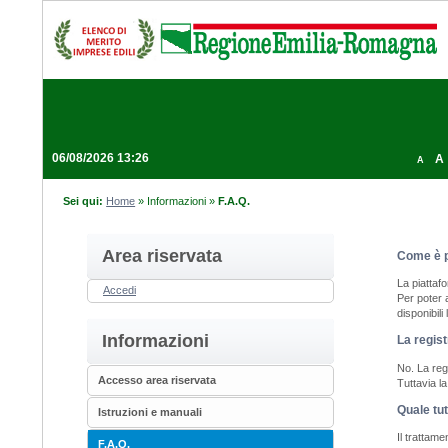
06/08/2026 13:26
A
A
Sei qui:
Home
»
Informazioni
»
F.A.Q.
Area riservata
Come è p
La piattaf
Accedi
Per poter 
disponibili
Informazioni
La regist
No. La regi
Accesso area riservata
Tuttavia l
Quale tut
Istruzioni e manuali
Il trattam
F.A.Q.