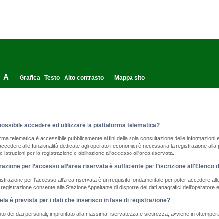
A
Grafica
Testo
Alto contrasto
Mappa sito
ossibile accedere ed utilizzare la piattaforma telematica?
orma telematica è accessibile pubblicamente ai fini della sola consultazione delle informazioni 
accedere alle funzionalità dedicate agli operatori economici è necessaria la registrazione all
 le istruzioni per la registrazione e abilitazione all'accesso all'area riservata.
razione per l’accesso all’area riservata è sufficiente per l’iscrizione all'Elenco 
strazione per l'accesso all'area riservata è un requisito fondamentale per poter accedere alle 
a registrazione consente alla Stazione Appaltante di disporre dei dati anagrafici dell'operatore
ela è prevista per i dati che inserisco in fase di registrazione?
ento dei dati personali, improntato alla massima riservatezza e sicurezza, avviene in ottempera