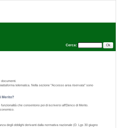
Cerca
:
e documenti.
a piattaforma telematica. Nella sezione "Accesso area riservata" sono
di Merito?
funzionalità che consentono poi di iscriversi all'Elenco di Merito.
 economico.
nza degli obblighi derivanti dalla normativa nazionale (D. Lgs 30 giugno