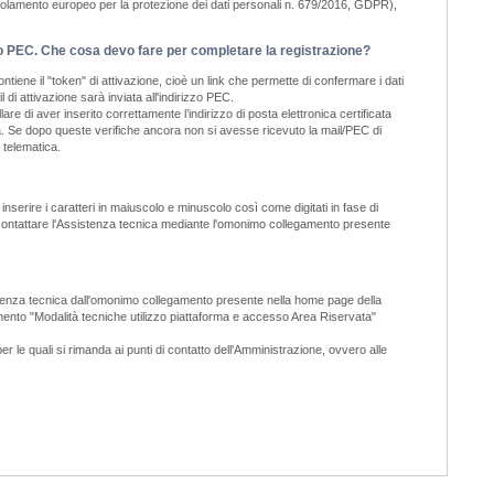
golamento europeo per la protezione dei dati personali n. 679/2016, GDPR),
il o PEC. Che cosa devo fare per completare la registrazione?
tiene il "token" di attivazione, cioè un link che permette di confermare i dati
di attivazione sarà inviata all'indirizzo PEC.
e di aver inserito correttamente l’indirizzo di posta elettronica certificata
tiva. Se dopo queste verifiche ancora non si avesse ricevuto la mail/PEC di
 telematica.
nserire i caratteri in maiuscolo e minuscolo così come digitati in fase di
a, contattare l'Assistenza tecnica mediante l'omonimo collegamento presente
ssistenza tecnica dall'omonimo collegamento presente nella home page della
cumento "Modalità tecniche utilizzo piattaforma e accesso Area Riservata"
er le quali si rimanda ai punti di contatto dell'Amministrazione, ovvero alle