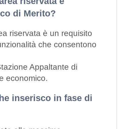
area riservata è
nco di Merito?
ea riservata è un requisito
unzionalità che consentono
Stazione Appaltante di
ore economico.
che inserisco in fase di