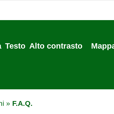
a
Testo
Alto contrasto
Mappa
ni
»
F.A.Q.