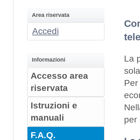
Area riservata
Com
Accedi
tel
La p
Informazioni
sola
Accesso area
Per 
riservata
econ
Istruzioni e
Nell
manuali
per 
F.A.Q.