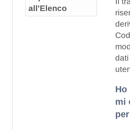
Il t
all'Elenco
rise
deri
Codi
mod
dati
uten
Ho 
mi 
per