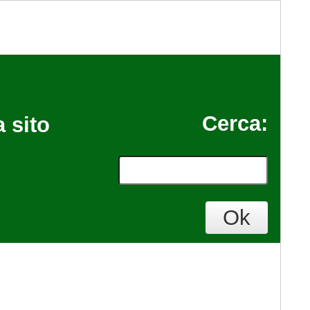
Cerca
:
 sito