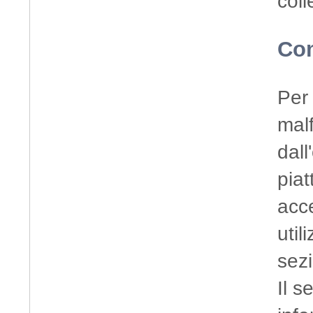
coll
Com
Per 
malf
dal
piat
acce
util
sezi
Il s