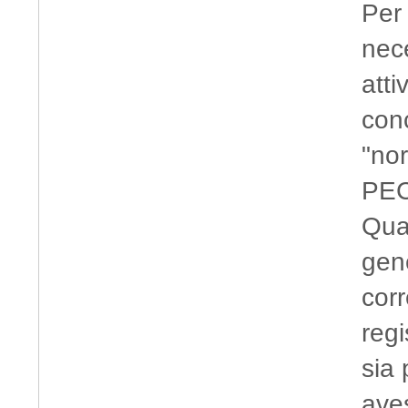
Per 
nece
atti
conc
"nor
PEC
Qual
gene
corr
regi
sia 
aves