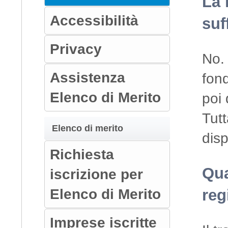
La 
Accessibilità
suf
Privacy
No. 
Assistenza
fon
Elenco di Merito
poi 
Tutt
Elenco di merito
disp
Richiesta
Qua
iscrizione per
Elenco di Merito
reg
Imprese iscritte