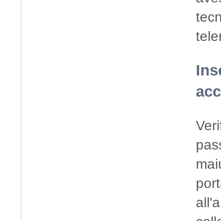
tec
tele
Ins
acc
Veri
pass
maiu
port
all'