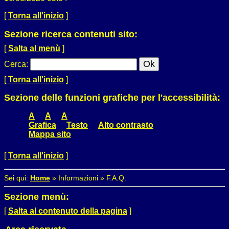
[
Torna all'inizio
]
Sezione ricerca contenuti sito:
[
Salta al menù
]
Cerca
:
[
Torna all'inizio
]
Sezione delle funzioni grafiche per l'accessibilità:
A
A
A
Grafica
Testo
Alto contrasto
Mappa sito
[
Torna all'inizio
]
Sei qui:
Home
»
Informazioni
»
F.A.Q.
Sezione menù:
[
Salta al contenuto della pagina
]