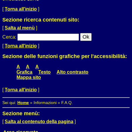
[
Torna all'inizio
]
Sezione ricerca contenuti sito:
[
Salta al menù
]
Cerca
:
[
Torna all'inizio
]
Sezione delle funzioni grafiche per l'accessibilità:
A
A
A
Grafica
Testo
Alto contrasto
Mappa sito
[
Torna all'inizio
]
Sei qui:
Home
»
Informazioni
»
F.A.Q.
Sezione menù:
[
Salta al contenuto della pagina
]