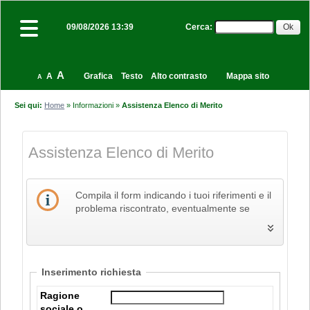
Cerca
:
09/08/2026 13:39
A
A
Grafica
Testo
Alto contrasto
Mappa sito
A
Sei qui:
Home
»
Informazioni
»
Assistenza Elenco di Merito
Assistenza Elenco di Merito
Compila il form indicando i tuoi riferimenti e il
problema riscontrato, eventualmente se
necessario allegando anche un file, e poi
procedi all'invio della richiesta.
Inserimento richiesta
Ragione
sociale o