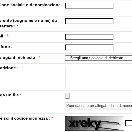
ione sociale o denominazione
:
erente (cognome e nome) da
tattare
:
*
il
:
*
efono :
ologia di richiesta
:
*
crizione :
ga un file :
Puoi caricare un allegato della dimen
erisci il codice sicurezza
:
*