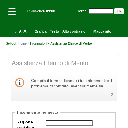
Cerca
:
09/08/2026 09:08
A
A
Grafica
Testo
Alto contrasto
Mappa sito
A
Sei qui:
Home
»
Informazioni
»
Assistenza Elenco di Merito
Assistenza Elenco di Merito
Compila il form indicando i tuoi riferimenti e il
problema riscontrato, eventualmente se
necessario allegando anche un file, e poi
procedi all'invio della richiesta.
Inserimento richiesta
Ragione
sociale o