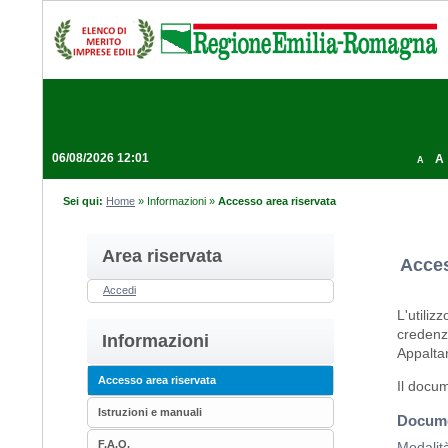
06/08/2026 12:01
A
A
Sei qui:
Home
»
Informazioni
»
Accesso area riservata
Area riservata
Acces
Accedi
L'utiliz
credenzi
Informazioni
Appalta
Accesso area riservata
Il docum
Istruzioni e manuali
Docume
F.A.Q.
Modalità