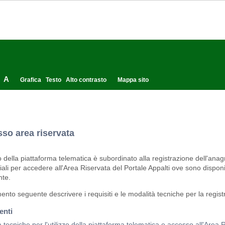
A
Grafica
Testo
Alto contrasto
Mappa sito
so area riservata
zo della piattaforma telematica è subordinato alla registrazione dell'anag
ali per accedere all'Area Riservata del Portale Appalti ove sono disponib
nte.
ento seguente descrivere i requisiti e le modalità tecniche per la registr
nti
 tecniche per l'utilizzo della piattaforma telematica e accesso all'Area R