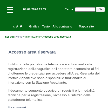
Cerca
:
08/08/2026 13:22
A
A
Grafica
Testo
Alto contrasto
Mappa sito
A
Sei qui:
Home
»
Informazioni
»
Accesso area riservata
Accesso area riservata
L'utilizzo della piattaforma telematica è subordinato alla
registrazione dell'anagrafica dell'operatore economico ai fini
di ottenere le credenziali per accedere all'Area Riservata del
Portale Appalti ove sono disponibili le funzionalità di
interazione con la Stazione Appaltante.
Il documento seguente descrivere i requisiti e le modalità
tecniche per la registrazione, l'accesso e l'utilizzo della
piattaforma telematica.
Documenti