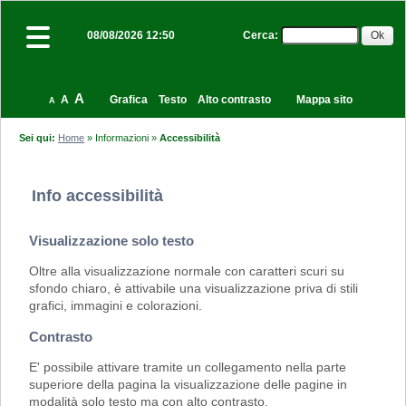
Cerca
:
08/08/2026 12:50
A
A
Grafica
Testo
Alto contrasto
Mappa sito
A
Sei qui:
Home
»
Informazioni
»
Accessibilità
Info accessibilità
Visualizzazione solo testo
Oltre alla visualizzazione normale con caratteri scuri su
sfondo chiaro, è attivabile una visualizzazione priva di stili
grafici, immagini e colorazioni.
Contrasto
E' possibile attivare tramite un collegamento nella parte
superiore della pagina la visualizzazione delle pagine in
modalità solo testo ma con alto contrasto.