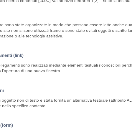
lla ricerca contenuti
[1/2/..]
Vai all'inizio dell'area 1,2,... sotto la testat
e sono state organizzate in modo che possano essere lette anche quando i
o sito non si sono utilizzati frame e sono state evitati oggetti o scritte
azione o alle tecnologie assistive.
menti (link)
collegamenti sono realizzati mediante elementi testuali riconoscibili perc
a l'apertura di una nuova finestra.
ni
 oggetto non di testo è stata fornita un'alternativa testuale (attributo 
e nello specifico contesto.
(form)