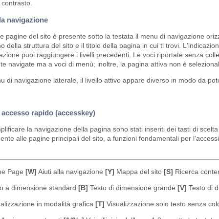
 contrasto.
lla navigazione
 le pagine del sito è presente sotto la testata il menu di navigazione oriz
rno della struttura del sito e il titolo della pagina in cui ti trovi. L'indic
azione puoi raggiungere i livelli precedenti. Le voci riportate senza c
e navigate ma a voci di menù; inoltre, la pagina attiva non è selezionab
 di navigazione laterale, il livello attivo appare diverso in modo da pot
i accesso rapido (accesskey)
lificare la navigazione della pagina sono stati inseriti dei tasti di sc
nte alle pagine principali del sito, a funzioni fondamentali per l'accessibi
e Page
[W]
Aiuti alla navigazione
[Y]
Mappa del sito
[S]
Ricerca conten
o a dimensione standard
[B]
Testo di dimensione grande
[V]
Testo di 
alizzazione in modalità grafica
[T]
Visualizzazione solo testo senza col