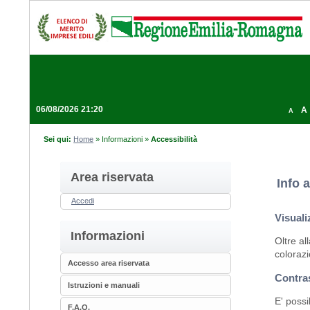
06/08/2026 21:20
A
A
Sei qui:
Home
»
Informazioni
»
Accessibilità
Area riservata
Info a
Accedi
Visuali
Informazioni
Oltre al
colorazi
Accesso area riservata
Contra
Istruzioni e manuali
E' possi
F.A.Q.