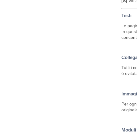
[S]
Vai a
Testi
Le pagin
In quest
concentr
Collega
Tutti i 
è evitat
Immagi
Per ogni
original
Moduli 