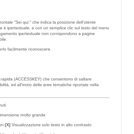
zontale "Sei qui:" che indica la posizione dell'utente
azione è ipertestuale, e con un semplice clic sul testo del menu
ollegamento ipertestuale non corrispondono a pagine
ile.
erlo facilmente riconoscere.
elta rapida (ACCESSKEY) che consentono di saltare
lità, ed all'inizio delle aree tematiche riportate nella
uti
dimensione molto grande
ori
[X]
Visualizzazione solo testo in alto contrasto