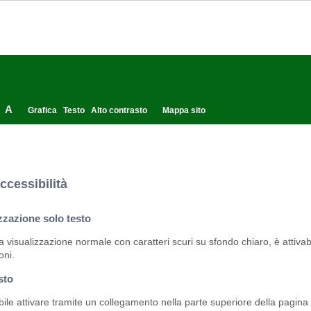
A
Grafica
Testo
Alto contrasto
Mappa sito
ccessibilità
zzazione solo testo
la visualizzazione normale con caratteri scuri su sfondo chiaro, è attivabi
oni.
sto
bile attivare tramite un collegamento nella parte superiore della pagina