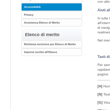
con alto
Accessibilità
Aiuti a
Privacy
In tutte
all'inte
Assistenza Elenco di Merito
di navig
realment
Elenco di merito
Nel menu
Richiesta iscrizione per Elenco di Merito
Imprese iscritte all'Elenco
Tasti d
Per semp
rapidame
pagina:
[H]
Hom
[N]
Test
[G]
Visu