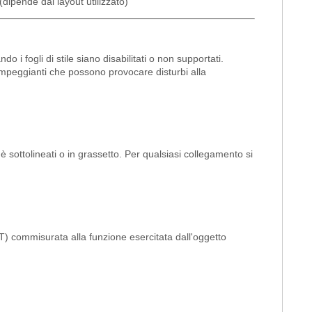
a (dipende dal layout utilizzato)
 fogli di stile siano disabilitati o non supportati.
 lampeggianti che possono provocare disturbi alla
hè sottolineati o in grassetto. Per qualsiasi collegamento si
ALT) commisurata alla funzione esercitata dall'oggetto