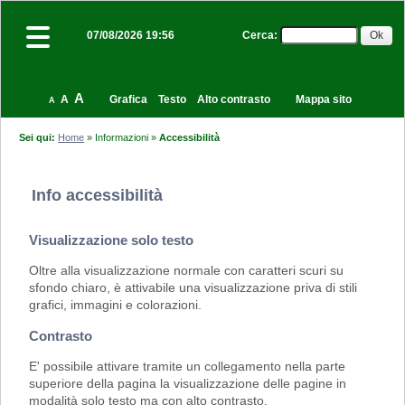
Cerca
:
07/08/2026 19:56
A
A
Grafica
Testo
Alto contrasto
Mappa sito
A
Sei qui:
Home
»
Informazioni
»
Accessibilità
Info accessibilità
Visualizzazione solo testo
Oltre alla visualizzazione normale con caratteri scuri su
sfondo chiaro, è attivabile una visualizzazione priva di stili
grafici, immagini e colorazioni.
Contrasto
E' possibile attivare tramite un collegamento nella parte
superiore della pagina la visualizzazione delle pagine in
modalità solo testo ma con alto contrasto.