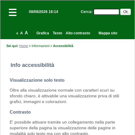
Cerca
:
08/08/2026 18:14
A
A
Grafica
Testo
Alto contrasto
Mappa sito
A
Sei qui:
Home
»
Informazioni
»
Accessibilità
Info accessibilità
Visualizzazione solo testo
Oltre alla visualizzazione normale con caratteri scuri su
sfondo chiaro, è attivabile una visualizzazione priva di stili
grafici, immagini e colorazioni.
Contrasto
E' possibile attivare tramite un collegamento nella parte
superiore della pagina la visualizzazione delle pagine in
modalità solo testo ma con alto contrasto.