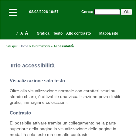
Cerca
:
08/08/2026 10:57
A
A
Grafica
Testo
Alto contrasto
Mappa sito
A
Sei qui:
Home
»
Informazioni
»
Accessibilità
Info accessibilità
Visualizzazione solo testo
Oltre alla visualizzazione normale con caratteri scuri su
sfondo chiaro, è attivabile una visualizzazione priva di stili
grafici, immagini e colorazioni.
Contrasto
E' possibile attivare tramite un collegamento nella parte
superiore della pagina la visualizzazione delle pagine in
modalità solo testo ma con alto contrasto.