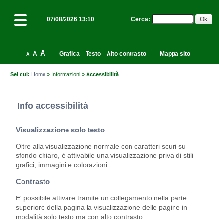
Cerca
:
07/08/2026 13:10
A
A
Grafica
Testo
Alto contrasto
Mappa sito
A
Sei qui:
Home
»
Informazioni
»
Accessibilità
Info accessibilità
Visualizzazione solo testo
Oltre alla visualizzazione normale con caratteri scuri su
sfondo chiaro, è attivabile una visualizzazione priva di stili
grafici, immagini e colorazioni.
Contrasto
E' possibile attivare tramite un collegamento nella parte
superiore della pagina la visualizzazione delle pagine in
modalità solo testo ma con alto contrasto.