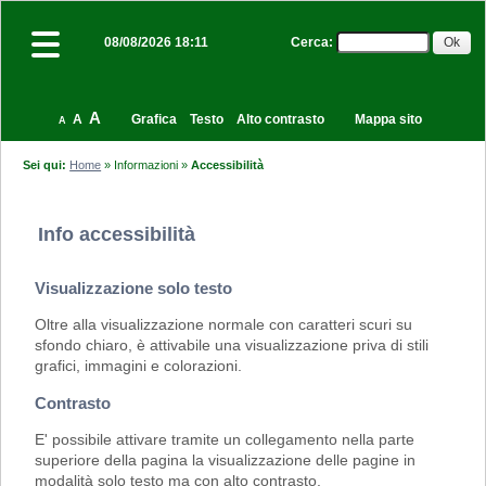
Cerca
:
08/08/2026 18:11
A
A
Grafica
Testo
Alto contrasto
Mappa sito
A
Sei qui:
Home
»
Informazioni
»
Accessibilità
Info accessibilità
Visualizzazione solo testo
Oltre alla visualizzazione normale con caratteri scuri su
sfondo chiaro, è attivabile una visualizzazione priva di stili
grafici, immagini e colorazioni.
Contrasto
E' possibile attivare tramite un collegamento nella parte
superiore della pagina la visualizzazione delle pagine in
modalità solo testo ma con alto contrasto.