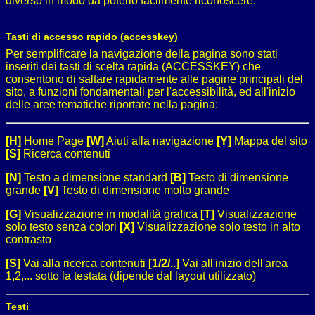
diverso in modo da poterlo facilmente riconoscere.
Tasti di accesso rapido (accesskey)
Per semplificare la navigazione della pagina sono stati
inseriti dei tasti di scelta rapida (ACCESSKEY) che
consentono di saltare rapidamente alle pagine principali del
sito, a funzioni fondamentali per l'accessibilità, ed all'inizio
delle aree tematiche riportate nella pagina:
[H]
Home Page
[W]
Aiuti alla navigazione
[Y]
Mappa del sito
[S]
Ricerca contenuti
[N]
Testo a dimensione standard
[B]
Testo di dimensione
grande
[V]
Testo di dimensione molto grande
[G]
Visualizzazione in modalità grafica
[T]
Visualizzazione
solo testo senza colori
[X]
Visualizzazione solo testo in alto
contrasto
[S]
Vai alla ricerca contenuti
[1/2/..]
Vai all'inizio dell'area
1,2,... sotto la testata (dipende dal layout utilizzato)
Testi