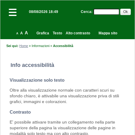
Cerca
:
08/08/2026 18:49
A
A
Grafica
Testo
Alto contrasto
Mappa sito
A
Sei qui:
Home
»
Informazioni
»
Accessibilità
Info accessibilità
Visualizzazione solo testo
Oltre alla visualizzazione normale con caratteri scuri su
sfondo chiaro, è attivabile una visualizzazione priva di stili
grafici, immagini e colorazioni.
Contrasto
E' possibile attivare tramite un collegamento nella parte
superiore della pagina la visualizzazione delle pagine in
modalità solo testo ma con alto contrasto.