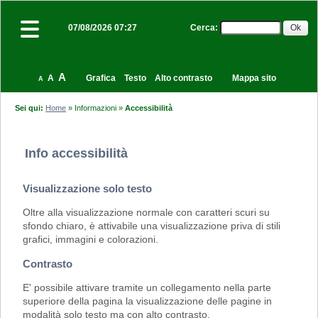
Cerca
:
07/08/2026 07:27
A
A
Grafica
Testo
Alto contrasto
Mappa sito
A
Sei qui:
Home
»
Informazioni
»
Accessibilità
Info accessibilità
Visualizzazione solo testo
Oltre alla visualizzazione normale con caratteri scuri su
sfondo chiaro, è attivabile una visualizzazione priva di stili
grafici, immagini e colorazioni.
Contrasto
E' possibile attivare tramite un collegamento nella parte
superiore della pagina la visualizzazione delle pagine in
modalità solo testo ma con alto contrasto.