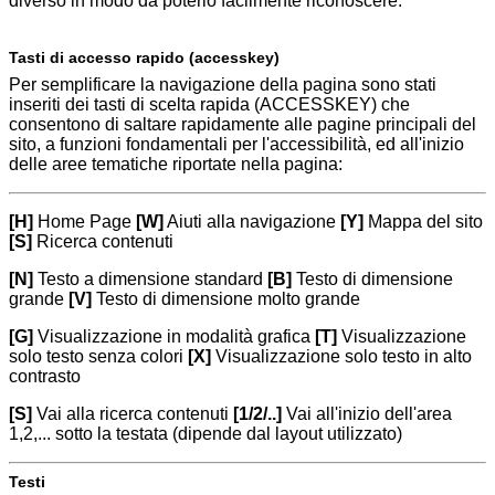
diverso in modo da poterlo facilmente riconoscere.
Tasti di accesso rapido (accesskey)
Per semplificare la navigazione della pagina sono stati
inseriti dei tasti di scelta rapida (ACCESSKEY) che
consentono di saltare rapidamente alle pagine principali del
sito, a funzioni fondamentali per l'accessibilità, ed all'inizio
delle aree tematiche riportate nella pagina:
[H]
Home Page
[W]
Aiuti alla navigazione
[Y]
Mappa del sito
[S]
Ricerca contenuti
[N]
Testo a dimensione standard
[B]
Testo di dimensione
grande
[V]
Testo di dimensione molto grande
[G]
Visualizzazione in modalità grafica
[T]
Visualizzazione
solo testo senza colori
[X]
Visualizzazione solo testo in alto
contrasto
[S]
Vai alla ricerca contenuti
[1/2/..]
Vai all'inizio dell'area
1,2,... sotto la testata (dipende dal layout utilizzato)
Testi