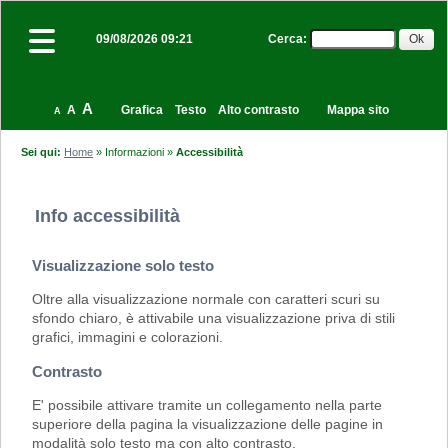
Cerca
:
09/08/2026 09:21
A
A
Grafica
Testo
Alto contrasto
Mappa sito
A
Sei qui:
Home
»
Informazioni
»
Accessibilità
Info accessibilità
Visualizzazione solo testo
Oltre alla visualizzazione normale con caratteri scuri su
sfondo chiaro, è attivabile una visualizzazione priva di stili
grafici, immagini e colorazioni.
Contrasto
E' possibile attivare tramite un collegamento nella parte
superiore della pagina la visualizzazione delle pagine in
modalità solo testo ma con alto contrasto.