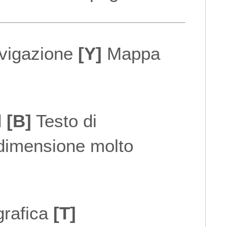
avigazione
[Y]
Mappa
d
[B]
Testo di
dimensione molto
grafica
[T]