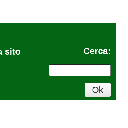
Cerca
:
 sito