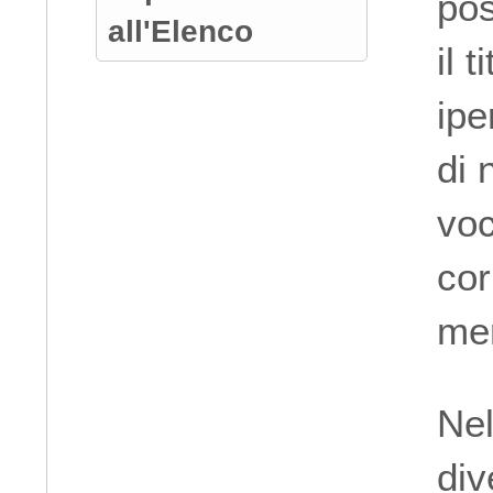
pos
all'Elenco
il 
ipe
di 
voc
cor
men
Nel
div