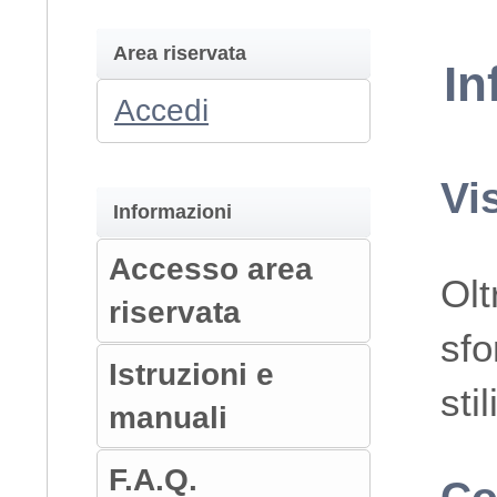
Area riservata
In
Accedi
Vi
Informazioni
Accesso area
Olt
riservata
sfo
Istruzioni e
sti
manuali
F.A.Q.