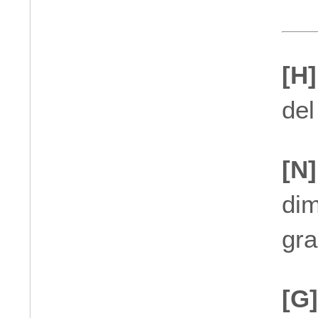
[H]
del
[N]
di
gr
[G]