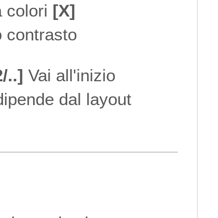
 colori
[X]
o contrasto
/..]
Vai all'inizio
(dipende dal layout