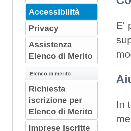
Co
Accessibilità
E' 
Privacy
sup
Assistenza
mod
Elenco di Merito
Elenco di merito
Ai
Richiesta
iscrizione per
In 
Elenco di Merito
men
Imprese iscritte