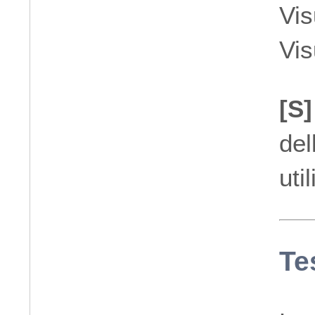
Vis
Vis
[S]
del
uti
Te