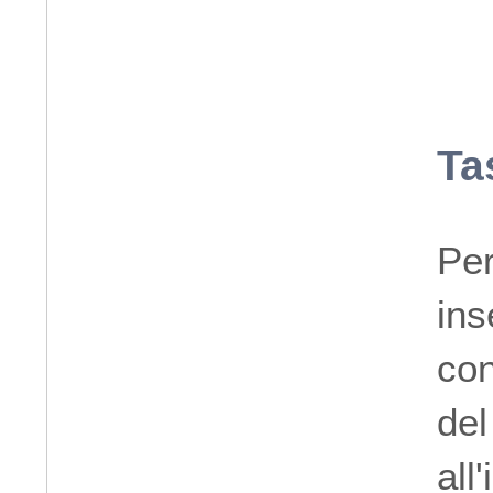
Ta
Per
ins
con
del
all