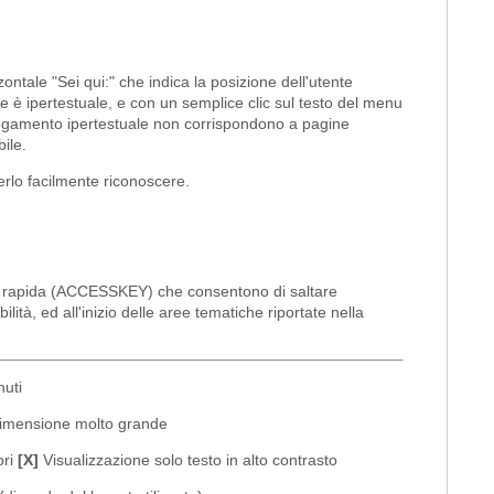
zontale "Sei qui:" che indica la posizione dell'utente
azione è ipertestuale, e con un semplice clic sul testo del menu
ollegamento ipertestuale non corrispondono a pagine
ile.
erlo facilmente riconoscere.
elta rapida (ACCESSKEY) che consentono di saltare
lità, ed all'inizio delle aree tematiche riportate nella
uti
dimensione molto grande
ori
[X]
Visualizzazione solo testo in alto contrasto