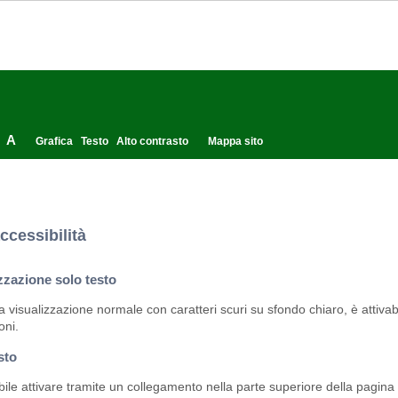
A
Grafica
Testo
Alto contrasto
Mappa sito
ccessibilità
zzazione solo testo
la visualizzazione normale con caratteri scuri su sfondo chiaro, è attivabi
oni.
sto
bile attivare tramite un collegamento nella parte superiore della pagina