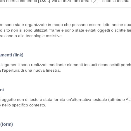
lla ricerca contenuti
[1/2/..]
Vai all'inizio dell'area 1,2,... sotto la testat
e sono state organizzate in modo che possano essere lette anche quando i
o sito non si sono utilizzati frame e sono state evitati oggetti o scritte
azione o alle tecnologie assistive.
menti (link)
collegamenti sono realizzati mediante elementi testuali riconoscibili perc
a l'apertura di una nuova finestra.
ni
 oggetto non di testo è stata fornita un'alternativa testuale (attributo 
e nello specifico contesto.
(form)