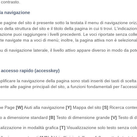
 contrasto.
lla navigazione
 le pagine del sito è presente sotto la testata il menu di navigazione oriz
rno della struttura del sito e il titolo della pagina in cui ti trovi. L'indic
azione puoi raggiungere i livelli precedenti. Le voci riportate senza c
e navigate ma a voci di menù; inoltre, la pagina attiva non è selezionab
 di navigazione laterale, il livello attivo appare diverso in modo da pot
i accesso rapido (accesskey)
lificare la navigazione della pagina sono stati inseriti dei tasti di sc
nte alle pagine principali del sito, a funzioni fondamentali per l'accessibi
e Page
[W]
Aiuti alla navigazione
[Y]
Mappa del sito
[S]
Ricerca conten
o a dimensione standard
[B]
Testo di dimensione grande
[V]
Testo di 
alizzazione in modalità grafica
[T]
Visualizzazione solo testo senza col