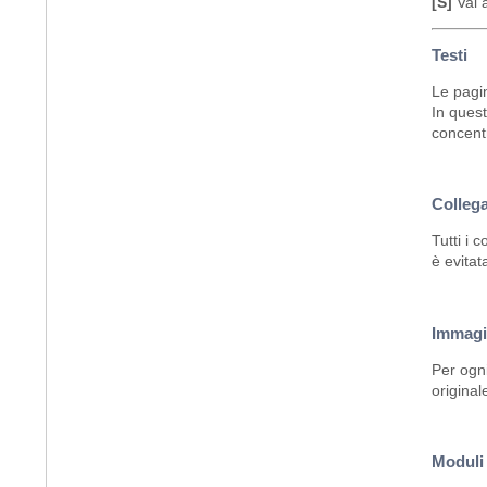
[S]
Vai a
Testi
Le pagin
In quest
concentr
Collega
Tutti i 
è evitat
Immagi
Per ogni
original
Moduli 