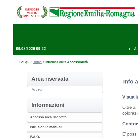
09/08/2026 09:22
A
A
Sei qui:
Home
»
Informazioni
»
Accessibilità
Area riservata
Info a
Accedi
Visuali
Informazioni
Oltre al
colorazi
Accesso area riservata
Contra
Istruzioni e manuali
E' possi
F.A.Q.