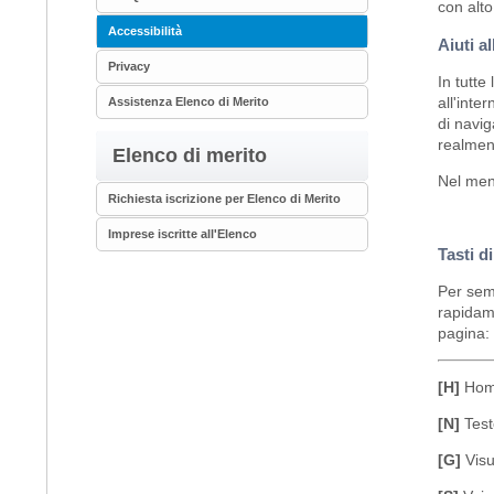
con alto
Accessibilità
Aiuti a
Privacy
In tutte
all'inte
Assistenza Elenco di Merito
di navig
realment
Elenco di merito
Nel menu
Richiesta iscrizione per Elenco di Merito
Imprese iscritte all'Elenco
Tasti d
Per semp
rapidame
pagina:
[H]
Hom
[N]
Test
[G]
Visu