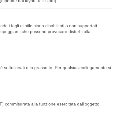
a (dipende dal layout utilizzato)
 fogli di stile siano disabilitati o non supportati.
 lampeggianti che possono provocare disturbi alla
hè sottolineati o in grassetto. Per qualsiasi collegamento si
ALT) commisurata alla funzione esercitata dall'oggetto