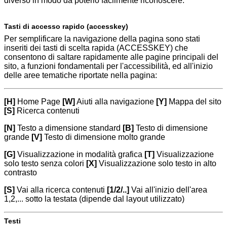
diverso in modo da poterlo facilmente riconoscere.
Tasti di accesso rapido (accesskey)
Per semplificare la navigazione della pagina sono stati
inseriti dei tasti di scelta rapida (ACCESSKEY) che
consentono di saltare rapidamente alle pagine principali del
sito, a funzioni fondamentali per l'accessibilità, ed all'inizio
delle aree tematiche riportate nella pagina:
[H]
Home Page
[W]
Aiuti alla navigazione
[Y]
Mappa del sito
[S]
Ricerca contenuti
[N]
Testo a dimensione standard
[B]
Testo di dimensione
grande
[V]
Testo di dimensione molto grande
[G]
Visualizzazione in modalità grafica
[T]
Visualizzazione
solo testo senza colori
[X]
Visualizzazione solo testo in alto
contrasto
[S]
Vai alla ricerca contenuti
[1/2/..]
Vai all'inizio dell'area
1,2,... sotto la testata (dipende dal layout utilizzato)
Testi