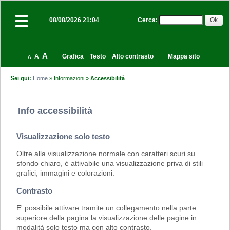
Cerca
:
08/08/2026 21:04
A
A
Grafica
Testo
Alto contrasto
Mappa sito
A
Sei qui:
Home
»
Informazioni
»
Accessibilità
Info accessibilità
Visualizzazione solo testo
Oltre alla visualizzazione normale con caratteri scuri su
sfondo chiaro, è attivabile una visualizzazione priva di stili
grafici, immagini e colorazioni.
Contrasto
E' possibile attivare tramite un collegamento nella parte
superiore della pagina la visualizzazione delle pagine in
modalità solo testo ma con alto contrasto.