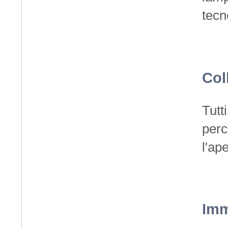
tecn
Col
Tutt
perc
l'ap
Imm