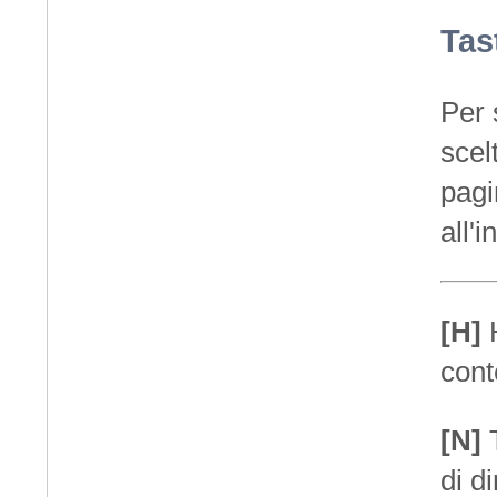
Tas
Per 
scel
pagi
all'
[H]
cont
[N]
T
di d