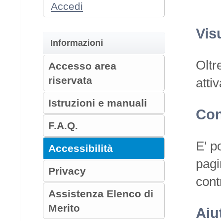
Accedi
Vis
Informazioni
Oltr
Accesso area
riservata
atti
Istruzioni e manuali
Con
F.A.Q.
E' p
Accessibilità
pagi
Privacy
cont
Assistenza Elenco di
Merito
Aiu