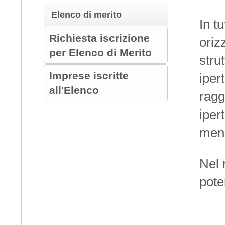
Elenco di merito
In t
Richiesta iscrizione
oriz
per Elenco di Merito
strut
Imprese iscritte
iper
all'Elenco
ragg
iper
menù
Nel 
pote