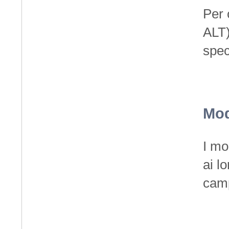
Per 
ALT)
spec
Mod
I mo
ai l
camp