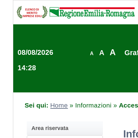
A
08/08/2026
A
Gra
A
14:28
Sei qui:
Home
»
Informazioni
»
Access
Area riservata
Inf