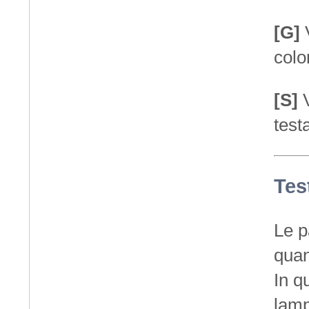
[G]
V
colo
[S]
V
test
Tes
Le p
quand
In q
lamp