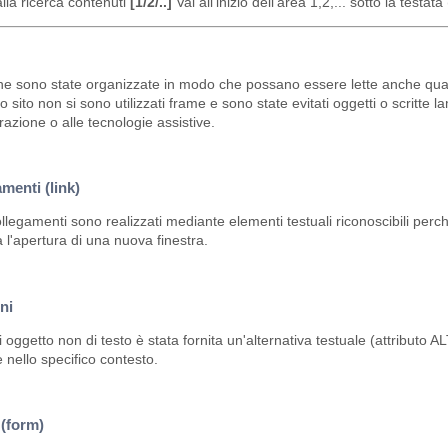
lla ricerca contenuti
[1/2/..]
Vai all'inizio dell'area 1,2,... sotto la testat
e sono state organizzate in modo che possano essere lette anche quando i
o sito non si sono utilizzati frame e sono state evitati oggetti o scritte
azione o alle tecnologie assistive.
menti (link)
collegamenti sono realizzati mediante elementi testuali riconoscibili perc
a l'apertura di una nuova finestra.
ni
 oggetto non di testo è stata fornita un'alternativa testuale (attributo 
e nello specifico contesto.
(form)