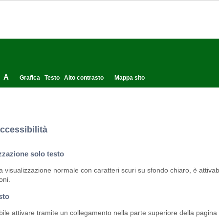
A
Grafica
Testo
Alto contrasto
Mappa sito
ccessibilità
zzazione solo testo
la visualizzazione normale con caratteri scuri su sfondo chiaro, è attivabi
oni.
sto
bile attivare tramite un collegamento nella parte superiore della pagina