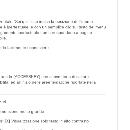
zontale "Sei qui:" che indica la posizione dell'utente
azione è ipertestuale, e con un semplice clic sul testo del menu
ollegamento ipertestuale non corrispondono a pagine
ile.
erlo facilmente riconoscere.
elta rapida (ACCESSKEY) che consentono di saltare
lità, ed all'inizio delle aree tematiche riportate nella
uti
dimensione molto grande
ori
[X]
Visualizzazione solo testo in alto contrasto