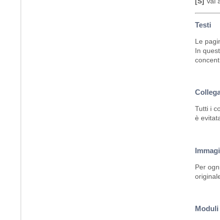
[S]
Vai a
Testi
Le pagin
In quest
concentr
Collega
Tutti i 
è evitat
Immagi
Per ogni
original
Moduli 