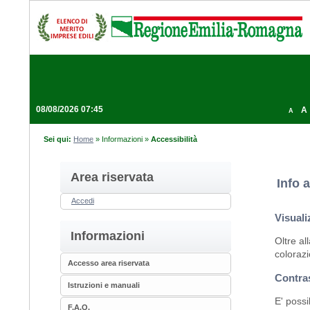
08/08/2026 07:45
A
A
Sei qui:
Home
»
Informazioni
»
Accessibilità
Area riservata
Info a
Accedi
Visuali
Informazioni
Oltre al
colorazi
Accesso area riservata
Contra
Istruzioni e manuali
E' possi
F.A.Q.