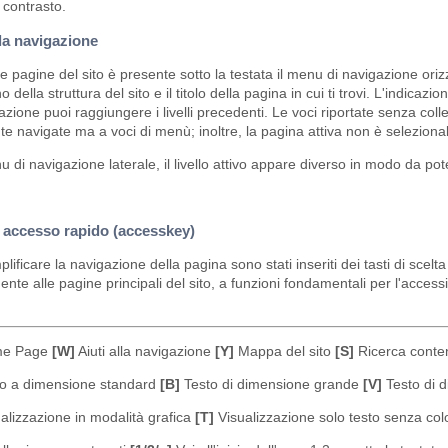
 contrasto.
lla navigazione
 le pagine del sito è presente sotto la testata il menu di navigazione oriz
rno della struttura del sito e il titolo della pagina in cui ti trovi. L'indic
azione puoi raggiungere i livelli precedenti. Le voci riportate senza c
e navigate ma a voci di menù; inoltre, la pagina attiva non è selezionab
 di navigazione laterale, il livello attivo appare diverso in modo da pot
i accesso rapido (accesskey)
lificare la navigazione della pagina sono stati inseriti dei tasti di sc
nte alle pagine principali del sito, a funzioni fondamentali per l'accessibi
e Page
[W]
Aiuti alla navigazione
[Y]
Mappa del sito
[S]
Ricerca conten
o a dimensione standard
[B]
Testo di dimensione grande
[V]
Testo di 
alizzazione in modalità grafica
[T]
Visualizzazione solo testo senza col