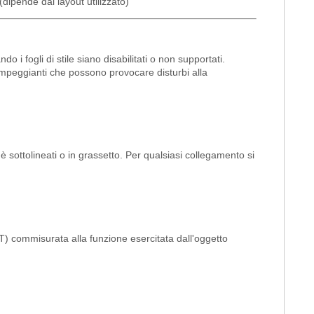
a (dipende dal layout utilizzato)
 fogli di stile siano disabilitati o non supportati.
 lampeggianti che possono provocare disturbi alla
hè sottolineati o in grassetto. Per qualsiasi collegamento si
ALT) commisurata alla funzione esercitata dall'oggetto