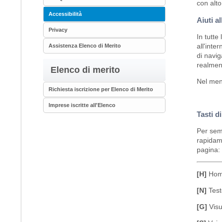
con alto
Accessibilità
Aiuti a
Privacy
In tutte
all'inte
Assistenza Elenco di Merito
di navig
realment
Elenco di merito
Nel menu
Richiesta iscrizione per Elenco di Merito
Imprese iscritte all'Elenco
Tasti d
Per semp
rapidame
pagina:
[H]
Hom
[N]
Test
[G]
Visu