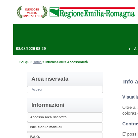
08/08/2026 08:29
A
A
Sei qui:
Home
»
Informazioni
»
Accessibilità
Area riservata
Info a
Accedi
Visuali
Informazioni
Oltre al
colorazi
Accesso area riservata
Contra
Istruzioni e manuali
E' possi
F.A.Q.