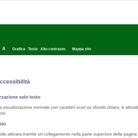
A
Grafica
Testo
Alto contrasto
Mappa sito
ccessibilità
zzazione solo testo
la visualizzazione normale con caratteri scuri su sfondo chiaro, è attivabi
oni.
sto
bile attivare tramite un collegamento nella parte superiore della pagina