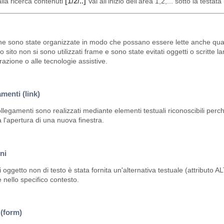
lla ricerca contenuti
[1/2/..]
Vai all'inizio dell'area 1,2,... sotto la testat
e sono state organizzate in modo che possano essere lette anche quando i
o sito non si sono utilizzati frame e sono state evitati oggetti o scritte
azione o alle tecnologie assistive.
menti (link)
collegamenti sono realizzati mediante elementi testuali riconoscibili perc
a l'apertura di una nuova finestra.
ni
 oggetto non di testo è stata fornita un'alternativa testuale (attributo 
e nello specifico contesto.
(form)