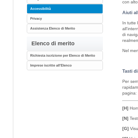
con alto
Accessibilità
Aiuti a
Privacy
In tutte
all'inte
Assistenza Elenco di Merito
di navig
realment
Elenco di merito
Nel menu
Richiesta iscrizione per Elenco di Merito
Imprese iscritte all'Elenco
Tasti d
Per semp
rapidame
pagina:
[H]
Hom
[N]
Test
[G]
Visu