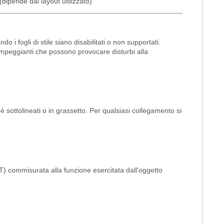
a (dipende dal layout utilizzato)
 fogli di stile siano disabilitati o non supportati.
 lampeggianti che possono provocare disturbi alla
hè sottolineati o in grassetto. Per qualsiasi collegamento si
ALT) commisurata alla funzione esercitata dall'oggetto