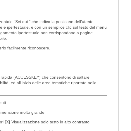
zontale "Sei qui:" che indica la posizione dell'utente
azione è ipertestuale, e con un semplice clic sul testo del menu
ollegamento ipertestuale non corrispondono a pagine
ile.
erlo facilmente riconoscere.
elta rapida (ACCESSKEY) che consentono di saltare
lità, ed all'inizio delle aree tematiche riportate nella
uti
dimensione molto grande
ori
[X]
Visualizzazione solo testo in alto contrasto