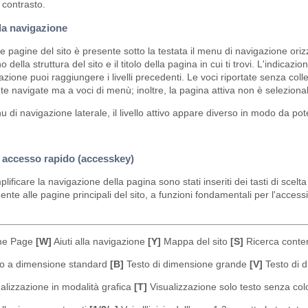
 contrasto.
lla navigazione
 le pagine del sito è presente sotto la testata il menu di navigazione oriz
rno della struttura del sito e il titolo della pagina in cui ti trovi. L'indic
azione puoi raggiungere i livelli precedenti. Le voci riportate senza c
e navigate ma a voci di menù; inoltre, la pagina attiva non è selezionab
 di navigazione laterale, il livello attivo appare diverso in modo da pot
i accesso rapido (accesskey)
lificare la navigazione della pagina sono stati inseriti dei tasti di sc
nte alle pagine principali del sito, a funzioni fondamentali per l'accessibi
e Page
[W]
Aiuti alla navigazione
[Y]
Mappa del sito
[S]
Ricerca conten
o a dimensione standard
[B]
Testo di dimensione grande
[V]
Testo di 
alizzazione in modalità grafica
[T]
Visualizzazione solo testo senza col