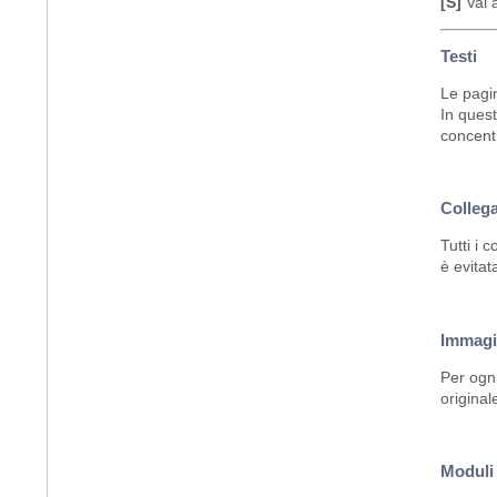
[S]
Vai a
Testi
Le pagin
In quest
concentr
Collega
Tutti i 
è evitat
Immagi
Per ogni
original
Moduli 