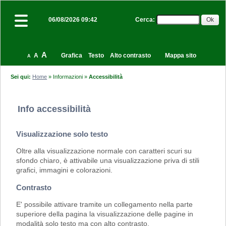
Cerca
:
06/08/2026 09:42
A
A
Grafica
Testo
Alto contrasto
Mappa sito
A
Sei qui:
Home
»
Informazioni
»
Accessibilità
Info accessibilità
Visualizzazione solo testo
Oltre alla visualizzazione normale con caratteri scuri su
sfondo chiaro, è attivabile una visualizzazione priva di stili
grafici, immagini e colorazioni.
Contrasto
E' possibile attivare tramite un collegamento nella parte
superiore della pagina la visualizzazione delle pagine in
modalità solo testo ma con alto contrasto.