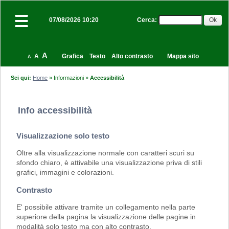
Cerca
:
07/08/2026 10:20
A
A
Grafica
Testo
Alto contrasto
Mappa sito
A
Sei qui:
Home
»
Informazioni
»
Accessibilità
Info accessibilità
Visualizzazione solo testo
Oltre alla visualizzazione normale con caratteri scuri su
sfondo chiaro, è attivabile una visualizzazione priva di stili
grafici, immagini e colorazioni.
Contrasto
E' possibile attivare tramite un collegamento nella parte
superiore della pagina la visualizzazione delle pagine in
modalità solo testo ma con alto contrasto.