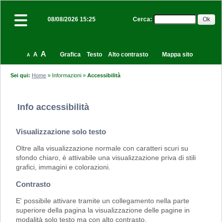
Cerca
:
08/08/2026 15:25
A
A
Grafica
Testo
Alto contrasto
Mappa sito
A
Sei qui:
Home
»
Informazioni
»
Accessibilità
Info accessibilità
Visualizzazione solo testo
Oltre alla visualizzazione normale con caratteri scuri su
sfondo chiaro, è attivabile una visualizzazione priva di stili
grafici, immagini e colorazioni.
Contrasto
E' possibile attivare tramite un collegamento nella parte
superiore della pagina la visualizzazione delle pagine in
modalità solo testo ma con alto contrasto.